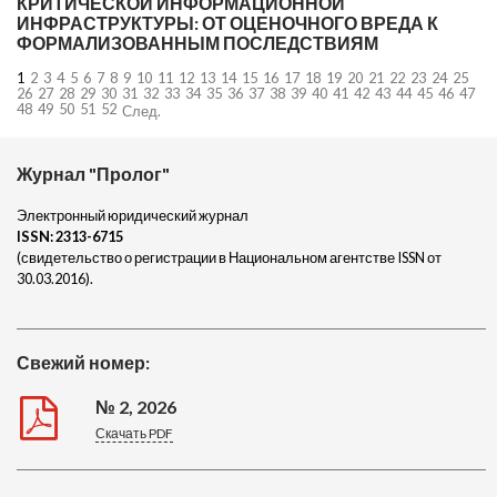
КРИТИЧЕСКОЙ ИНФОРМАЦИОННОЙ
ИНФРАСТРУКТУРЫ: ОТ ОЦЕНОЧНОГО ВРЕДА К
ФОРМАЛИЗОВАННЫМ ПОСЛЕДСТВИЯМ
1
2
3
4
5
6
7
8
9
10
11
12
13
14
15
16
17
18
19
20
21
22
23
24
25
26
27
28
29
30
31
32
33
34
35
36
37
38
39
40
41
42
43
44
45
46
47
48
49
50
51
52
След.
Журнал "Пролог"
Электронный юридический журнал
ISSN:
2313-6715
(свидетельство о регистрации в Национальном агентстве ISSN от
30.03.2016).
Свежий номер:
№ 2, 2026
Скачать PDF