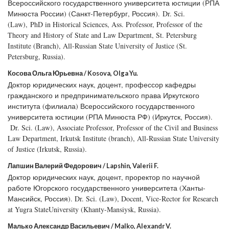
Всероссийского государственного университета юстиции (РПА
Минюста России) (Санкт-Петербург, Россия). Dr. Sci.
(Law), PhD in Historical Sciences, Ass. Professor, Professor of the
Theory and History of State and Law Department, St. Petersburg
Institute (Branch), All-Russian State University of Justice (St.
Petersburg, Russia).
Косова Ольга Юрьевна / Kosova, Olga Yu.
Доктор юридических наук, доцент, профессор кафедры
гражданского и предпринимательского права Иркутского
института (филиала) Всероссийского государственного
университета юстиции (РПА Минюста РФ) (Иркутск, Россия).
Dr. Sci. (Law), Associate Professor, Professor of the Civil and Business
Law Department, Irkutsk Institute (branch), All-Russian State University
of Justice (Irkutsk, Russia).
Лапшин Валерий Федорович / Lapshin, Valerii F.
Доктор юридических наук, доцент, проректор по научной
работе Югорского государственного университета (Ханты-
Мансийск, Россия). Dr. Sci. (Law), Docent, Vice-Rector for Research
at Yugra StateUniversity (Khanty-Mansiysk, Russia).
Малько Александр Васильевич / Malko, Alexandr V.