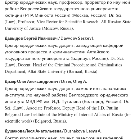
Доктор юридических наук, профессор, проректор по научной
работе Всероссийского государственного университета
юстиции (РПА Минюста России) (Москва, Россия). Dr. Sci.
(Law), Professor, Vice-Rector for Scientific Research, All-Russian State
University of Justice (Moscow, Russia).
Давыдов Сергей Иванович / Davydov Sergey I.
Доктор юридических наук, доцент, заведующий кафедрой
уголовного процесса и криминалистики Алтайского
государственного университета (Барнаул, Россия). Dr. Sci.
(Law), Docent, Head of the Criminal Procedure and Criminalistics
Department, Altai State University (Barnaul, Russia).
Дизер Олег Александрович / Dizer, Oleg A.
Доктор юридических наук, доцент, заместитель начальника
института (по научной работе) Белгородского юридического
института МВД РФ им. И.Д. Путилина (Белгород, Россия). Dr.
Sci. (Law), Associate Professor, Deputy Head of the I.D. Putilin
Belgorod Law Institute of the Ministry of Internal Affairs of Russia (for
scientific work) (Belgorod, Russia).
Душакова Леся Анатольевна / Dushakova, Lesya A.
Доктор юридических наук, доцент, заведующая кафедрой