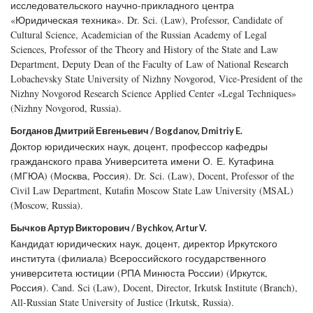
исследовательского научно-прикладного центра
«Юридическая техника». Dr. Sci. (Law), Professor, Candidate of
Cultural Science, Academician of the Russian Academy of Legal
Sciences, Professor of the Theory and History of the State and Law
Department, Deputy Dean of the Faculty of Law of National Research
Lobachevsky State University of Nizhny Novgorod, Vice-President of the
Nizhny Novgorod Research Science Applied Center «Legal Techniques»
(Nizhny Novgorod, Russia).
Богданов Дмитрий Евгеньевич / Bogdanov, Dmitriy E.
Доктор юридических наук, доцент, профессор кафедры
гражданского права Университета имени О. Е. Кутафина
(МГЮА) (Москва, Россия). Dr. Sci. (Law), Docent, Professor of the
Civil Law Department, Kutafin Moscow State Law University (MSAL)
(Moscow, Russia).
Бычков Артур Викторович / Bychkov, Artur V.
Кандидат юридических наук, доцент, директор Иркутского
института (филиала) Всероссийского государственного
университета юстиции (РПА Минюста России) (Иркутск,
Россия). Cand. Sci (Law), Docent, Director, Irkutsk Institute (Branch),
All-Russian State University of Justice (Irkutsk, Russia).