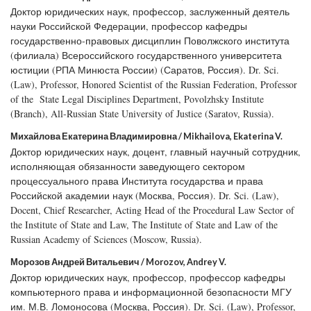
Доктор юридических наук, профессор, заслуженный деятель
науки Российской Федерации, профессор кафедры
государственно-правовых дисциплин Поволжского института
(филиала) Всероссийского государственного университета
юстиции (РПА Минюста России) (Саратов, Россия). Dr. Sci.
(Law), Professor, Honored Scientist of the Russian Federation, Professor
of the State Legal Disciplines Department, Povolzhsky Institute
(Branch), All-Russian State University of Justice (Saratov, Russia).
Михайлова Екатерина Владимировна / Mikhailova, Ekaterina V.
Доктор юридических наук, доцент, главный научный сотрудник,
исполняющая обязанности заведующего сектором
процессуального права Института государства и права
Российской академии наук (Москва, Россия). Dr. Sci. (Law),
Docent, Chief Researcher, Acting Head of the Procedural Law Sector of
the Institute of State and Law, Тhe Institute of State and Law of the
Russian Academy of Sciences (Moscow, Russia).
Морозов Андрей Витальевич / Morozov, Andrey V.
Доктор юридических наук, профессор, профессор кафедры
компьютерного права и информационной безопасности МГУ
им. М.В. Ломоносова (Москва, Россия). Dr. Sci. (Law), Professor,