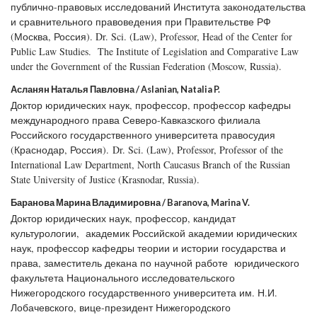
публично-правовых исследований Института законодательства
и сравнительного правоведения при Правительстве РФ
(Москва, Россия). Dr. Sci. (Law), Professor, Head of the Center for
Public Law Studies. The Institute of Legislation and Comparative Law
under the Government of the Russian Federation (Moscow, Russia).
Асланян Наталья Павловна / Aslanian, Natalia P.
Доктор юридических наук, профессор, профессор кафедры
международного права Северо-Кавказского филиала
Российского государственного университета правосудия
(Краснодар, Россия). Dr. Sci. (Law), Professor, Professor of the
International Law Department, North Caucasus Branch of the Russian
State University of Justice (Krasnodar, Russia).
Баранова Марина Владимировна / Baranova, Marina V.
Доктор юридических наук, профессор, кандидат
культурологии, академик Российской академии юридических
наук, профессор кафедры теории и истории государства и
права, заместитель декана по научной работе юридического
факультета Национального исследовательского
Нижегородского государственного университета им. Н.И.
Лобачевского, вице-президент Нижегородского