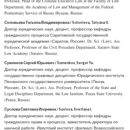
Professor, Нead of the Criminal Executive Law at the Faculty of Law
Department, the Academy of Law and Management of the Federal
Penitentiary Service of Russia (Ryazan, Russia).
Соловьева Татьяна Владимировна / Solovieva, Tatyana V.
Доктор юридических наук, доцент, профессор кафедры
гражданского процесса Саратовской государственной
юридической академии (Саратов, Россия). Dr. Sci. (Law), Ass.
Professor, Professor of the Civil Procedure Department, Saratov State
Law Academy (Saratov, Russia).
Суменков Сергей Юрьевич / Sumenkov, Sergei Yu.
Доктор юридических наук, доцент, профессор кафедры
государственно-правовых дисциплин Юридического института
Пензенского государственного университета (Пенза,
Россия). Dr. Sci. (Law), Ass. Professor, Professor of the State and
Legal Disciplines Department, the Law Institute, Penza State University
(Penza, Russia).
Суслова Светлана Игоревна / Suslova, Svetlana I.
Доктор юридических наук, доцент, профессор кафедры
гражданского права и процесса, заместитель директора по
научной работе. Иркутский институт (филиал) Всероссийского