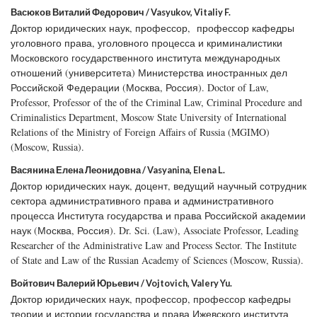
Васюков Виталий Федорович / Vasyukov, Vitaliy F.
Доктор юридических наук, профессор, профессор кафедры
уголовного права, уголовного процесса и криминалистики
Московского государственного института международных
отношений (университета) Министерства иностранных дел
Российской Федерации (Москва, Россия). Doctor of Law,
Professor, Professor of the of the Criminal Law, Criminal Procedure and
Criminalistics Department, Moscow State University of International
Relations of the Ministry of Foreign Affairs of Russia (MGIMO)
(Moscow, Russia).
Васянина Елена Леонидовна / Vasyanina, Elena L.
Доктор юридических наук, доцент, ведущий научный сотрудник
сектора административного права и административного
процесса Института государства и права Российской академии
наук (Москва, Россия). Dr. Sci. (Law), Associate Professor, Leading
Researcher of the Administrative Law and Process Sector. The Institute
of State and Law of the Russian Academy of Sciences (Moscow, Russia).
Войтович Валерий Юрьевич / Vojtovich, Valery Yu.
Доктор юридических наук, профессор, профессор кафедры
теории и истории государства и права Ижевского института