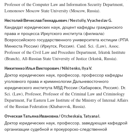
Professor of the Computer Law and Information Security Department,
Lomonosov Moscow State University (Moscow, Russia).
Нестолий Вячеслав Геннадьевич / Nestoliy, Vyacheslav G.
Кандидат юридических наук, доцент кафедры гражданского
права и процесса Иркутского института (филиала)
Всероссийского государственного университета юстиции (РПА
Минюста России) (Иркутск, Россия). Cand. Sci. (Law), Assoc.
Professor of the Civil Law and Procedure Department, Irkutsk Institute
(Branch), All-Russian State University of Justice (Irkutsk, Russia).
Никитенко Илья Викторович / Nikitenko, Ilya V.
Доктор юридических наук, профессор, профессор кафедры
уголовного права и криминологии Дальневосточного
юридического института МВД России (Хабаровск, Россия). Dr.
Sci. (Law), Professor, Professor of the Criminal Law and Criminology
Department, Far Eastern Law Institute of the Ministry of Internal Affairs
of the Russian Federation (Khabarovsk, Russia).
Отческая Татьяна Ивановна / Otcheskaia, Tatyana I.
Доктор юридических наук, профессор, заведующая кафедрой
организации судебной и прокурорско-следственной