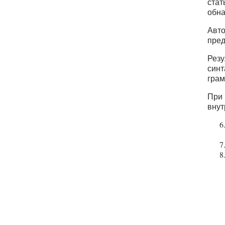
стат
обна
Авто
пред
Резу
синт
грам
При 
внут