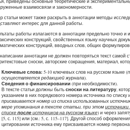
ья, приведены основные теоретические и экспериментальн
руженные взаимосвязи и закономерности.
р статьи может также раскрыть в аннотации методы исслед
ставляют интерес для данной работы.
льтаты работы излагаются в аннотации предельно точно и
аксических конструкций, свойственных языку научных доку
матических конструкций, вводных слов, общих формулиров
написании аннотации не должен повторяться текст самой с
ритекстовые сноски, авторские сокращения, материал, котор
Ключевые слова:
5-10 ключевых слов на русском языке (
п
осуществляется редакцией журнала
).
Сведения о финансировании
(при необходимости).
сноски на литературу
В тексте статьи должны быть
, кот
указанием в них порядкового номера источника по списку 
присваивается номер из списка использованных источни
мере упоминания в тексте статьи, при этом
источники 
списке
после
источников на русском языке
) и через запя
[5, с. 115] или [см.: 5, с. 115–117]. Другой способ оформл
цитировании источника ему присваивается номер первона