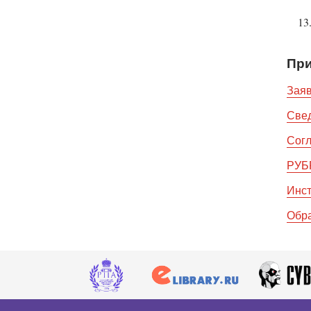
Пр
Заяв
Све
Согл
РУБ
Инст
Обр