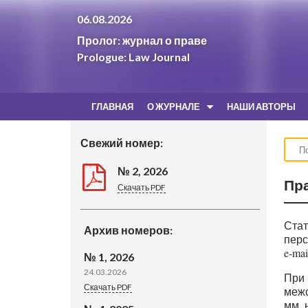
06.08.2026
Пролог: журнал о праве
Prologue: Law Journal
ГЛАВНАЯ
О ЖУРНАЛЕ
НАШИ АВТОРЫ
Свежий номер:
№ 2, 2026
Пр
Скачать PDF
Стат
Архив номеров:
перс
e-mai
№ 1, 2026
24.03.2026
При 
Скачать PDF
межс
мм, 