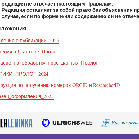
редакция не отвечает настоящим Правилам.
Редакция оставляет за собой право без объяснения п
случае, если по форме и/или содержанию он не отвеч
иложения
ление о публикации_2025
дения_об_авторе_Пролог
асие_на_обработку_перс_данных_Пролог
РИКИ_ПРОЛОГ_2024
рукция по получению номеров ORCID и ResearcherID
азец_оформления_2025