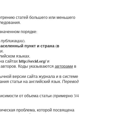
отрению статей большего или меньшего
следования.
значенном порядке:
 публикации
).
аселенный пункт и страна (в
х.
лийском языках.
http://orcid.org/
 на сайтах
и
 авторов. Коды указываются
авторами
в
ычной версии сайта журнала и в системе
ния статьи на английский язык.
Перевод
ависимости от объема статьи (примерно 3/4
тическая проблема, которой посвящена