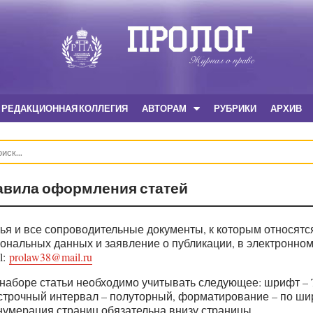
РЕДАКЦИОННАЯ КОЛЛЕГИЯ
АВТОРАМ
РУБРИКИ
АРХИВ
авила оформления статей
ья и все сопроводительные документы, к которым относятся
ональных данных и заявление о публикации, в электронно
l:
prolaw38@mail.ru
наборе статьи необходимо учитывать следующее: шрифт – Ti
трочный интервал – полуторный, форматирование – по ширин
нумерация страниц обязательна внизу страницы.