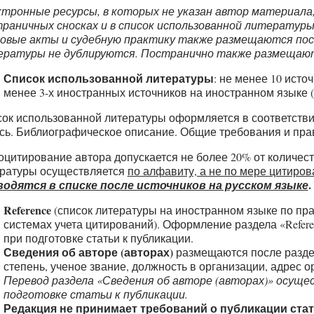
тронные ресурсы, в которых не указан автор материала
раничных сносках и в список использованной литературы
овые акты и судебную практику также размещаются пост
ратуры не дублируются. Постранично также размещаютс
Список использованной литературы
: не менее 10 исто
менее 3-х иностранных источников на иностранном языке (п
ок использованной литературы оформляется в соответстви
сь. Библиографическое описание. Общие требования и пра
цитирование автора допускается не более 20% от количест
ратуры осуществляется
по алфавиту, а не по мере цитиро
.
водятся в списке после источников на русском языке
Reference
(список литературы на иностранном языке по п
системах учета цитирований). Оформление раздела «Refer
при подготовке статьи к публикации.
Сведения об авторе (авторах)
размещаются после раздела
степень, ученое звание, должность в организации, адрес о
Перевод раздела «Сведения об авторе (авторах)» осуще
подготовке статьи к публикации.
Редакция не принимает требований о публикации стать