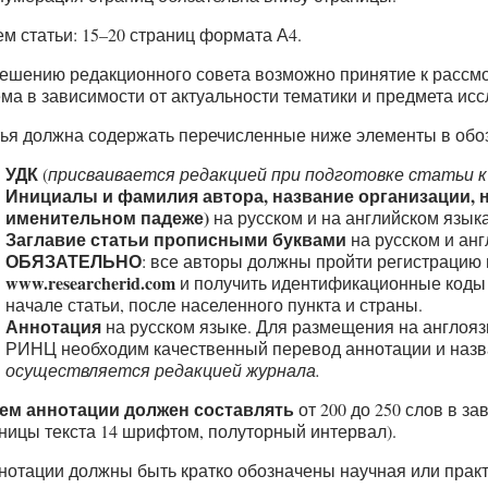
м статьи: 15–20 страниц формата А4.
ешению редакционного совета возможно принятие к рассм
ма в зависимости от актуальности тематики и предмета ис
ья должна содержать перечисленные ниже элементы в обо
УДК
(
присваивается редакцией при подготовке статьи к
Инициалы и фамилия автора, название организации, н
именительном падеже)
на русском и на английском языка
Заглавие статьи прописными буквами
на русском и анг
ОБЯЗАТЕЛЬНО
: все авторы должны пройти регистрацию
www.researcherid.com
и получить идентификационные коды
начале статьи, после населенного пункта и страны.
Аннотация
на русском языке. Для размещения на англояз
РИНЦ необходим качественный перевод аннотации и назва
осуществляется редакцией журнала.
ем аннотации должен составлять
от 200 до 250 слов в з
ницы текста 14 шрифтом, полуторный интервал).
нотации должны быть кратко обозначены научная или прак