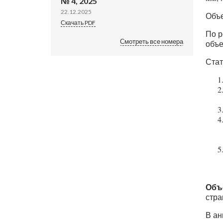
№ 4, 2025
22.12.2025
Объе
Скачать PDF
По р
Смотреть все номера
объе
Стат
Объ
стра
В ан