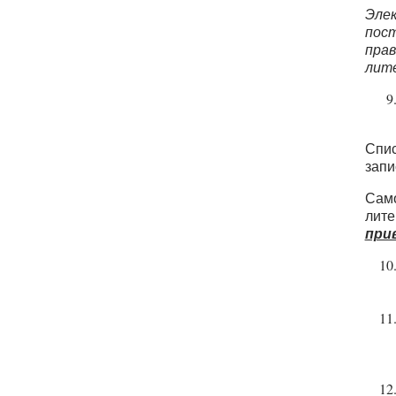
Элек
пост
прав
лите
Спис
запи
Само
лите
при