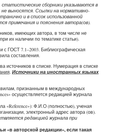
, статистические сборники указываются в
 не выносятся. Ссылки на нормативно-
ранично и в список использованной
я примечания и пояснения автора(ов).
чников, имеющих автора, в том числе не
ри их наличии по тематике статьи).
и с ГОСТ 7.1–2003. Библиографическая
вила составления.
ва источников в списке. Нумерация в списке
вания
.
Источники на иностранных языках
равилам, признанным в международных
ences» осуществляется редакцией журнала
 «Reference»): Ф.И.О (полностью), ученая
рганизации, электронный адрес автора (ов).
ствляется редакцией журнала при
и «в авторской редакции», если такая