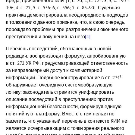
вреда, причиненного КИИ [1, с. 30; 2, с. 72–73; 3, с. 195–
196; 4, с. 27; 5, с. 556; 6, с. 556; 7, с. 85–90]. Судебная
практика демонстрировала неоднородность подходов
к толкованию данного признака, что, в свою очередь,
порождало проблемы при разграничении оконченного
преступления и покушения на него
[4]
.
Перечень последствий, обозначенных в новой
редакции, воспроизводит формулу, апробированную
в ст. 272 УК РФ, предусматривающей ответственность
за неправомерный доступ к компьютерной
1
информации. Подобное конструирование в ст. 274
обнаруживает очевидную системообразующую
логику: законодатель стремится унифицировать
описание последствий в преступлениях против
информационной безопасности, формируя единую
понятийную платформу. Вместе с тем нельзя не
заметить, что указанный перечень в контексте КИИ не
является исчерпывающим с точки зрения реального