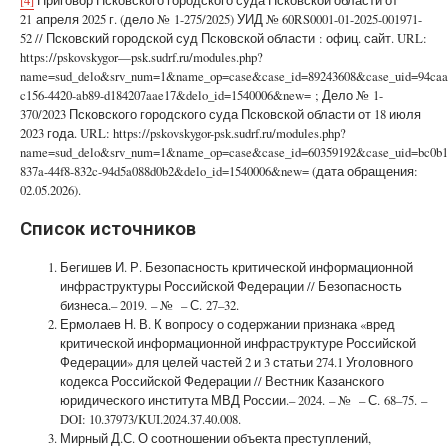
[4]
Приговор Псковского городского суда Псковской области от
21 апреля 2025 г. (дело № 1-275/2025) УИД № 60RS0001-01-2025-001971-
52 // Псковский городской суд Псковской области : офиц. сайт. URL:
https://pskovskygor—psk.sudrf.ru/modules.php?
name=sud_delo&srv_num=1&name_op=case&case_id=89243608&case_uid=94caa
c156-4420-ab89-d184207aae17&delo_id=1540006&new= ; Дело № 1-
370/2023 Псковского городского суда Псковской области от 18 июля
2023 года. URL: https://pskovskygor-psk.sudrf.ru/modules.php?
name=sud_delo&srv_num=1&name_op=case&case_id=60359192&case_uid=bc0b1
837a-44f8-832c-94d5a088d0b2&delo_id=1540006&new= (дата обращения:
02.05.2026).
Список источников
Бегишев И. Р. Безопасность критической информационной
инфраструктуры Российской Федерации // Безопасность
бизнеса.– 2019. – № – С. 27–32.
Ермолаев Н. В. К вопросу о содержании признака «вред
критической информационной инфраструктуре Российской
Федерации» для целей частей 2 и 3 статьи 274.1 Уголовного
кодекса Российской Федерации // Вестник Казанского
юридического института МВД России.– 2024. – № – С. 68–75. –
DOI: 10.37973/KUI.2024.37.40.008.
Мирный Д.С. О соотношении объекта преступлений,