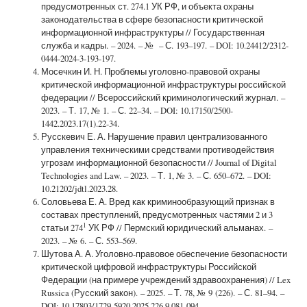
предусмотренных ст. 274.1 УК РФ, и объекта охраны
законодательства в сфере безопасности критической
информационной инфраструктуры // Государственная
служба и кадры. – 2024. – № – С. 193–197. – DOI: 10.24412/2312-
0444-2024-3-193-197.
Мосечкин И. Н. Проблемы уголовно-правовой охраны
критической информационной инфраструктуры российской
федерации // Всероссийский криминологический журнал. –
2023. – Т. 17, № 1. – С. 22–34. – DOI: 10.17150/2500-
1442.2023.17(1).22-34.
Русскевич Е. А. Нарушение правил централизованного
управления техническими средствами противодействия
угрозам информационной безопасности // Journal of Digital
Technologies and Law. – 2023. – Т. 1, № 3. – С. 650–672. – DOI:
10.21202/jdtl.2023.28.
Соловьева Е. А. Вред как криминообразующий признак в
составах преступлений, предусмотренных частями 2 и 3
1
статьи 274
УК РФ // Пермский юридический альманах. –
2023. – № 6. – С. 553–569.
Шутова А. А. Уголовно-правовое обеспечение безопасности
критической цифровой инфраструктуры Российской
Федерации (на примере учреждений здравоохранения) // Lex
Russica (Русский закон). – 2025. – Т. 78, № 9 (226). – С. 81–94. –
DOI: 10.17803/1729-5920.2025.226.9.081-094.