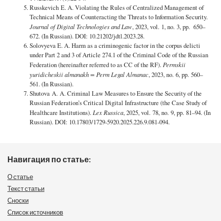
Russkevich E. A. Violating the Rules of Centralized Management of
Technical Means of Counteracting the Threats to Information Security.
Journal of Digital Technologies and Law
, 2023, vol. 1, no. 3, pp. 650–
672. (In Russian). DOI: 10.21202/jdtl.2023.28.
Solovyeva E. A. Harm as a criminogenic factor in the corpus delicti
under Part 2 and 3 of Article 274.1 of the Criminal Code of the Russian
Federation (hereinafter referred to as CC of the RF).
Permskii
yuridicheskii almanakh = Perm Legal Almanac
, 2023, no. 6, pp. 560–
561. (In Russian).
Shutova A. A. Criminal Law Measures to Ensure the Security of the
Russian Federation’s Critical Digital Infrastructure (the Case Study of
Healthcare Institutions).
Lex Russica
, 2025, vol. 78, no. 9, pp. 81–94. (In
Russian). DOI: 10.17803/1729-5920.2025.226.9.081-094.
Навигация по статье:
О статье
Текст статьи
Сноски
Список источников