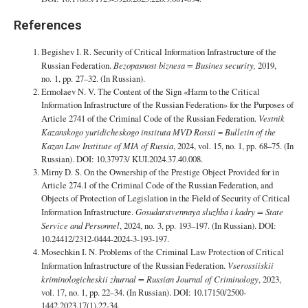
References
Begishev I. R. Security of Critical Information Infrastructure of the
Russian Federation.
Bezopasnost biznesa
=
Busines security
,
2019,
no. 1, pp. 27–32. (In Russian).
Ermolaev N. V. The Content of the Sign «Harm to the Critical
Information Infrastructure of the Russian Federation» for the Purposes of
Article 2741 of the Criminal Code of the Russian Federation.
Vestnik
Kazanskogo yuridicheskogo instituta MVD Rossii
=
Bulletin of the
Kazan Law Institute of MIA of Russia
, 2024, vol. 15, no. 1, pp. 68–75. (In
Russian). DOI: 10.37973/ KUI.2024.37.40.008.
Mirny D. S. On the Ownership of the Prestige Object Provided for in
Article 274.1 of the Criminal Code of the Russian Federation, and
Objects of Protection of Legislation in the Field of Security of Critical
Information Infrastructure.
Gosudarstvennaya sluzhba i kadry = State
Service and Personnel
, 2024, no. 3, pp. 193–197. (In Russian). DOI:
10.24412/2312-0444-2024-3-193-197.
Mosechkin I. N. Problems of the Criminal Law Protection of Critical
Information Infrastructure of the Russian Federation.
Vserossiiskii
kriminologicheskii zhurnal = Russian Journal of Criminology
, 2023,
vol. 17, no. 1, pp. 22–34. (In Russian). DOI: 10.17150/2500-
1442.2023.17(1).22-34.