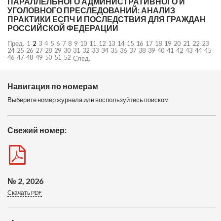
ПАРАЛЛЕЛЬНОГО АДМИНИСТРАТИВНОГО И
УГОЛОВНОГО ПРЕСЛЕДОВАНИЙ: АНАЛИЗ
ПРАКТИКИ ЕСПЧ И ПОСЛЕДСТВИЯ ДЛЯ ГРАЖДАН
РОССИЙСКОЙ ФЕДЕРАЦИИ
Пред.
1
2
3
4
5
6
7
8
9
10
11
12
13
14
15
16
17
18
19
20
21
22
23
24
25
26
27
28
29
30
31
32
33
34
35
36
37
38
39
40
41
42
43
44
45
46
47
48
49
50
51
52
След.
Навигация по номерам
Выберите номер журнала или воспользуйтесь поиском
Свежий номер:
№ 2, 2026
Скачать PDF