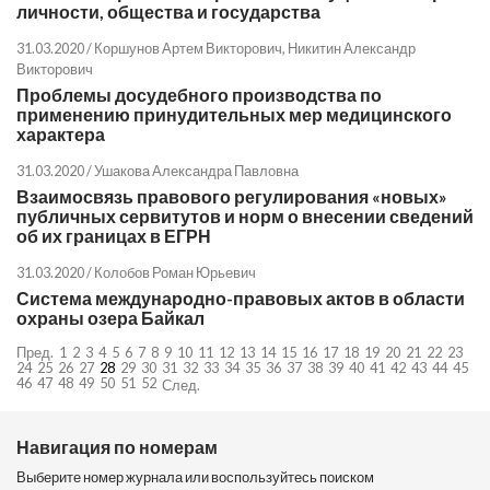
личности, общества и государства
31.03.2020 /
Коршунов Артем Викторович
,
Никитин Александр
Викторович
Проблемы досудебного производства по
применению принудительных мер медицинского
характера
31.03.2020 /
Ушакова Александра Павловна
Взаимосвязь правового регулирования «новых»
публичных сервитутов и норм о внесении сведений
об их границах в ЕГРН
31.03.2020 /
Колобов Роман Юрьевич
Система международно-правовых актов в области
охраны озера Байкал
Пред.
1
2
3
4
5
6
7
8
9
10
11
12
13
14
15
16
17
18
19
20
21
22
23
24
25
26
27
28
29
30
31
32
33
34
35
36
37
38
39
40
41
42
43
44
45
46
47
48
49
50
51
52
След.
Навигация по номерам
Выберите номер журнала или воспользуйтесь поиском