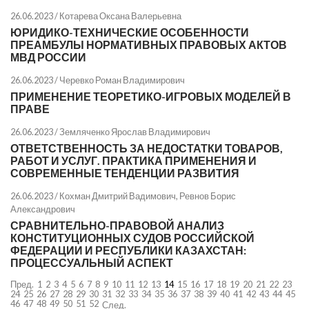
26.06.2023 /
Котарева Оксана Валерьевна
ЮРИДИКО-ТЕХНИЧЕСКИЕ ОСОБЕННОСТИ
ПРЕАМБУЛЫ НОРМАТИВНЫХ ПРАВОВЫХ АКТОВ
МВД РОССИИ
26.06.2023 /
Черевко Роман Владимирович
ПРИМЕНЕНИЕ ТЕОРЕТИКО-ИГРОВЫХ МОДЕЛЕЙ В
ПРАВЕ
26.06.2023 /
Земляченко Ярослав Владимирович
ОТВЕТСТВЕННОСТЬ ЗА НЕДОСТАТКИ ТОВАРОВ,
РАБОТ И УСЛУГ. ПРАКТИКА ПРИМЕНЕНИЯ И
СОВРЕМЕННЫЕ ТЕНДЕНЦИИ РАЗВИТИЯ
26.06.2023 /
Кохман Дмитрий Вадимович
,
Ревнов Борис
Александрович
СРАВНИТЕЛЬНО-ПРАВОВОЙ АНАЛИЗ
КОНСТИТУЦИОННЫХ СУДОВ РОССИЙСКОЙ
ФЕДЕРАЦИИ И РЕСПУБЛИКИ КАЗАХСТАН:
ПРОЦЕССУАЛЬНЫЙ АСПЕКТ
Пред.
1
2
3
4
5
6
7
8
9
10
11
12
13
14
15
16
17
18
19
20
21
22
23
24
25
26
27
28
29
30
31
32
33
34
35
36
37
38
39
40
41
42
43
44
45
46
47
48
49
50
51
52
След.