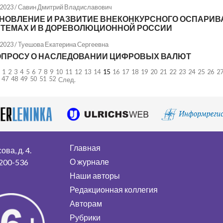
.2023 /
Савин Дмитрий Владиславович
НОВЛЕНИЕ И РАЗВИТИЕ ВНЕКОНКУРСНОГО ОСПАРИВ
ТЕМАХ И В ДОРЕВОЛЮЦИОННОЙ РОССИИ
.2023 /
Туешова Екатерина Сергеевна
ОПРОСУ О НАСЛЕДОВАНИИ ЦИФРОВЫХ ВАЛЮТ
1
2
3
4
5
6
7
8
9
10
11
12
13
14
15
16
17
18
19
20
21
22
23
24
25
26
2
47
48
49
50
51
52
След.
Главная
ва, д. 4.
О журнале
 200-536
Наши авторы
Редакционная коллегия
Авторам
Рубрики