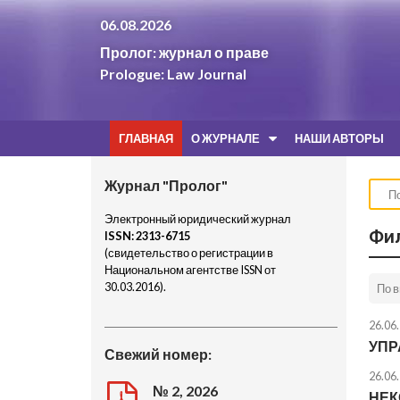
06.08.2026
Пролог: журнал о праве
Prologue: Law Journal
ГЛАВНАЯ
О ЖУРНАЛЕ
НАШИ АВТОРЫ
Журнал "Пролог"
Электронный юридический журнал
Фил
ISSN:
2313-6715
(свидетельство о регистрации в
Национальном агентстве ISSN от
30.03.2016).
26.06
УПР
Свежий номер:
26.06
№ 2, 2026
НЕК