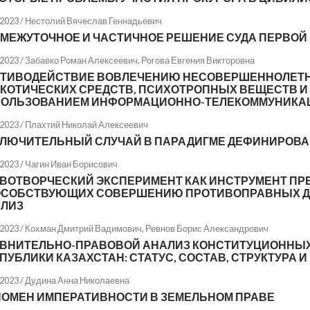
.2023 /
Нестолий Вячеслав Геннадьевич
МЕЖУТОЧНОЕ И ЧАСТИЧНОЕ РЕШЕНИЕ СУДА ПЕРВОЙ
.2023 /
Забавко Роман Алексеевич
,
Рогова Евгения Викторовна
ТИВОДЕЙСТВИЕ ВОВЛЕЧЕНИЮ НЕСОВЕРШЕННОЛЕТН
КОТИЧЕСКИХ СРЕДСТВ, ПСИХОТРОПНЫХ ВЕЩЕСТВ И
ОЛЬЗОВАНИЕМ ИНФОРМАЦИОННО-ТЕЛЕКОММУНИКА
.2023 /
Плахтий Николай Алексеевич
ЛЮЧИТЕЛЬНЫЙ СЛУЧАЙ В ПАРАДИГМЕ ДЕФИНИРОВАН
.2023 /
Чагин Иван Борисович
ВОТВОРЧЕСКИЙ ЭКСПЕРИМЕНТ КАК ИНСТРУМЕНТ ПР
СОБСТВУЮЩИХ СОВЕРШЕНИЮ ПРОТИВОПРАВНЫХ ДЕ
ЛИЗ
.2023 /
Кохман Дмитрий Вадимович
,
Ревнов Борис Александрович
ВНИТЕЛЬНО-ПРАВОВОЙ АНАЛИЗ КОНСТИТУЦИОННЫХ
ПУБЛИКИ КАЗАХСТАН: СТАТУС, СОСТАВ, СТРУКТУРА 
.2023 /
Дудина Анна Николаевна
ОМЕН ИМПЕРАТИВНОСТИ В ЗЕМЕЛЬНОМ ПРАВЕ