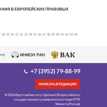
АНИЯ В ЕВРОПЕЙСКИХ ПРАВОВЫХ
7
28
29
30
31
32
33
34
35
36
37
38
39
40
41
42
43
44
+7 (3952) 79-88-99
НАПИСАТЬ В РЕДАКЦИЮ
© 2026 Иркутский институт (филиал) Всероссийского
государственного университета юстиции (РПА
Минюста России)