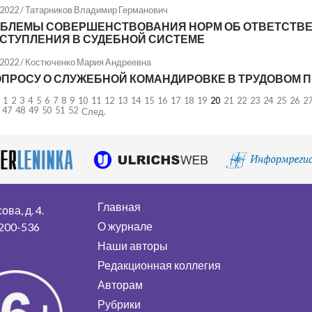
.2022 /
Татарников Владимир Германович
БЛЕМЫ СОВЕРШЕНСТВОВАНИЯ НОРМ ОБ ОТВЕТСТВЕ
СТУПЛЕНИЯ В СУДЕБНОЙ СИСТЕМЕ
.2022 /
Костюченко Мария Андреевна
ОПРОСУ О СЛУЖЕБНОЙ КОМАНДИРОВКЕ В ТРУДОВОМ 
1
2
3
4
5
6
7
8
9
10
11
12
13
14
15
16
17
18
19
20
21
22
23
24
25
26
2
47
48
49
50
51
52
След.
Главная
ва, д. 4.
О журнале
 200-536
Наши авторы
Редакционная коллегия
Авторам
Рубрики