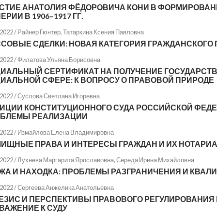
СТИЕ АНАТОЛИЯ ФЁДОРОВИЧА КОНИ В ФОРМИРОВАН
ЕРИИ В 1906–1917 ГГ.
.2022 /
Райнер Гюнтер
,
Татаркина Ксения Павловна
СОВЫЕ СДЕЛКИ: НОВАЯ КАТЕГОРИЯ ГРАЖДАНСКОГО 
.2022 /
Филатова Ульяна Борисовна
ИАЛЬНЫЙ СЕРТИФИКАТ НА ПОЛУЧЕНИЕ ГОСУДАРСТВ
ИАЛЬНОЙ СФЕРЕ: К ВОПРОСУ О ПРАВОВОЙ ПРИРОДЕ
.2022 /
Суслова Светлана Игоревна
ИЦИИ КОНСТИТУЦИОННОГО СУДА РОССИЙСКОЙ ФЕДЕ
БЛЕМЫ РЕАЛИЗАЦИИ
.2022 /
Измайлова Елена Владимировна
ИЩНЫЕ ПРАВА И ИНТЕРЕСЫ ГРАЖДАН И ИХ НОТАРИ
.2022 /
Лухнева Маргарита Ярославовна
,
Середа Ирина Михайловна
ЖА И НАХОДКА: ПРОБЛЕМЫ РАЗГРАНИЧЕНИЯ И КВАЛ
.2022 /
Сергеева Анжелика Анатольевна
ЕЗИС И ПЕРСПЕКТИВЫ ПРАВОВОГО РЕГУЛИРОВАНИЯ
ВАЖЕНИЕ К СУДУ