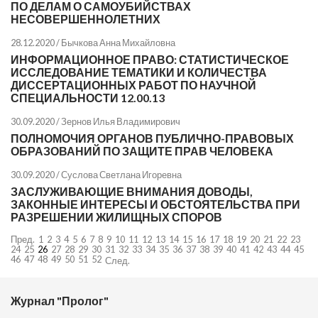
ПО ДЕЛАМ О САМОУБИЙСТВАХ
НЕСОВЕРШЕННОЛЕТНИХ
28.12.2020 /
Бычкова Анна Михайловна
ИНФОРМАЦИОННОЕ ПРАВО: СТАТИСТИЧЕСКОЕ
ИССЛЕДОВАНИЕ ТЕМАТИКИ И КОЛИЧЕСТВА
ДИССЕРТАЦИОННЫХ РАБОТ ПО НАУЧНОЙ
СПЕЦИАЛЬНОСТИ 12.00.13
30.09.2020 /
Зернов Илья Владимирович
ПОЛНОМОЧИЯ ОРГАНОВ ПУБЛИЧНО-ПРАВОВЫХ
ОБРАЗОВАНИЙ ПО ЗАЩИТЕ ПРАВ ЧЕЛОВЕКА
30.09.2020 /
Суслова Светлана Игоревна
ЗАСЛУЖИВАЮЩИЕ ВНИМАНИЯ ДОВОДЫ,
ЗАКОННЫЕ ИНТЕРЕСЫ И ОБСТОЯТЕЛЬСТВА ПРИ
РАЗРЕШЕНИИ ЖИЛИЩНЫХ СПОРОВ
Пред.
1
2
3
4
5
6
7
8
9
10
11
12
13
14
15
16
17
18
19
20
21
22
23
24
25
26
27
28
29
30
31
32
33
34
35
36
37
38
39
40
41
42
43
44
45
46
47
48
49
50
51
52
След.
Журнал "Пролог"