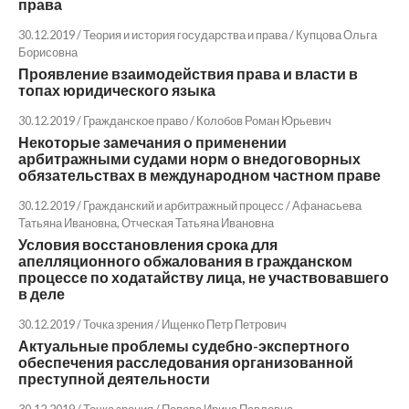
права
30.12.2019 / Теория и история государства и права /
Купцова Ольга
Борисовна
Проявление взаимодействия права и власти в
топах юридического языка
30.12.2019 / Гражданское право /
Колобов Роман Юрьевич
Некоторые замечания о применении
арбитражными судами норм о внедоговорных
обязательствах в международном частном праве
30.12.2019 / Гражданский и арбитражный процесс /
Афанасьева
Татьяна Ивановна
,
Отческая Татьяна Ивановна
Условия восстановления срока для
апелляционного обжалования в гражданском
процессе по ходатайству лица, не участвовавшего
в деле
30.12.2019 / Точка зрения /
Ищенко Петр Петрович
Актуальные проблемы судебно-экспертного
обеспечения расследования организованной
преступной деятельности
30.12.2019 / Точка зрения /
Попова Ирина Павловна