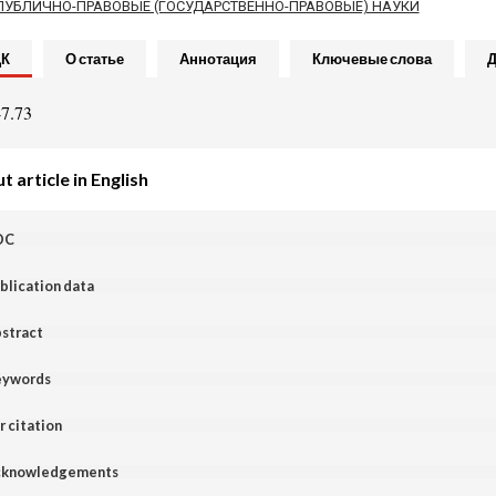
ПУБЛИЧНО-ПРАВОВЫЕ (ГОСУДАРСТВЕННО-ПРАВОВЫЕ) НАУКИ
ДК
О статье
Аннотация
Ключевые слова
Д
7.73
 article in English
DC
blication data
stract
ywords
r citation
knowledgements