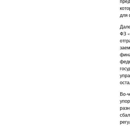
пред
кото
для 
Дале
ФЗ «
отгр
заем
фина
феде
госу
упра
оста
Во-ч
упор
разн
сбал
регу