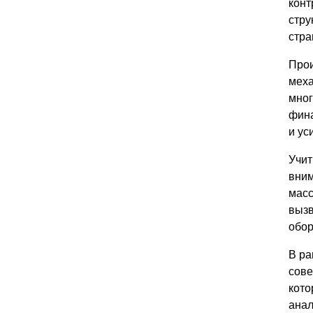
конт
стру
стра
Прои
меха
мног
фина
и ус
Учит
вним
масс
вызв
обор
В ра
сове
кото
анал