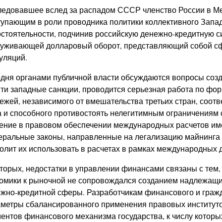
едовавшее вслед за распадом СССР членство России в М
упающим в роли проводника политики коллективного Запа
стоятельности, подчинив российскую денежно-кредитную с
уживающей долларовый оборот, представляющий собой с
уляций.
дня органами публичной власти обсуждаются вопросы соз
ти западные санкции, проводится серьезная работа по ф
ежей, независимого от вмешательства третьих стран, соот
 и способного противостоять нелегитимным ограничениям 
ение в правовом обеспечении международных расчетов име
ральные законы, направленные на легализацию майнинга 
олит их использовать в расчетах в рамках международных 
торых, недостатки в управлении финансами связаны с тем,
омики к рыночной не сопровождался созданием надлежащ
жно-кредитной сферы. Разработчикам финансового и гражда
метры сбалансированного применения правовых институто
ентов финансового механизма государства, к числу которых