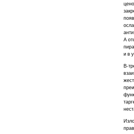
цено
закр
появ
осла
анти
А от
пира
и в 
В-тр
взаи
жест
преи
функ
тарг
нест
Изло
прав