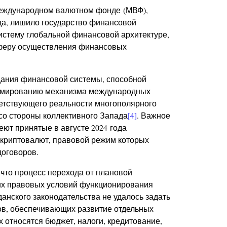
еждународном валютном фонде (МВФ),
да, лишило государство финансовой
истему глобальной финансовой архитектуре,
феру осуществления финансовых
дания финансовой системы, способной
ормированию механизма международных
ветствующего реальности многополярного
со стороны коллективного Запада
[4]
. Важное
ют принятые в августе 2024 года
криптовалют, правовой режим которых
договоров.
 что процесс перехода от плановой
их правовых условий функционирования
нского законодательства не удалось задать
в, обеспечивающих развитие отдельных
 относятся бюджет, налоги, кредитование,