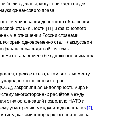
ни были сделаны, могут пригодиться для
науки финансового права.
вого регулирования денежного обращения,
совой стабильности [11] и финансового
денным в отношении России странами
, который одновременно стал «лакмусовой
ии финансово-кредитной системы
 время остававшиеся без должного внимания
ется, прежде всего, в том, что к моменту
ждународных отношениях стран
 (ОВД), закрепившая биполярность мира и
стему многосторонних расчётов между
ия этих организаций позволило НАТО и
оему усмотрению международное право»
[2]
,
онятием, как «миропорядок, основанный на