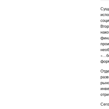
Суще
испо
соци
Втор
нако
фина
прои
необ
«…бе
форм
Отде
разв
рыно
инве
отри
Сего