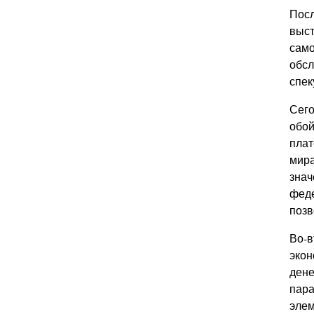
Посл
выст
само
обсл
спек
Сего
обой
плат
мира
знач
феде
позв
Во-в
экон
дене
пара
элем