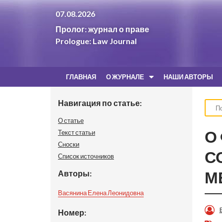
07.08.2026
Пролог: журнал о праве
Prologue: Law Journal
ГЛАВНАЯ
О ЖУРНАЛЕ
НАШИ АВТОРЫ
Навигация по статье:
О статье
О
Текст статьи
Сноски
С
Список источников
М
Авторы:
Васянина Елена Леонидовна
Номер: