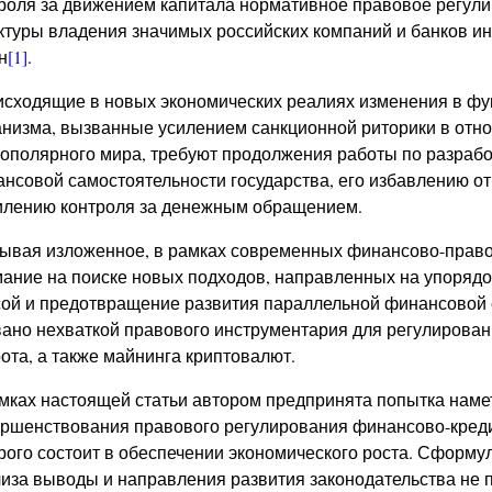
роля за движением капитала нормативное правовое регули
ктуры владения значимых российских компаний и банков и
н
[1]
.
сходящие в новых экономических реалиях изменения в фу
низма, вызванные усилением санкционной риторики в от
ополярного мира, требуют продолжения работы по разрабо
нсовой самостоятельности государства, его избавлению от
илению контроля за денежным обращением.
ывая изложенное, в рамках современных финансово-право
ание на поиске новых подходов, направленных на упоряд
ой и предотвращение развития параллельной финансовой с
ано нехваткой правового инструментария для регулирован
ота, а также майнинга криптовалют.
мках настоящей статьи автором предпринята попытка нам
ршенствования правового регулирования финансово-креди
рого состоит в обеспечении экономического роста. Сформ
иза выводы и направления развития законодательства не п