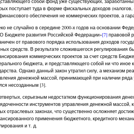
ставляющего собой фонд уже существующих, заработанных 
рых поступает туда в форме фискальных доходов (налогов, 
финансового обеспечения не коммерческих проектов, а гар
ко не случайно в середине 2000-х годов на основании Федер
О Бюджете развития Российской Федерации»
[7]
правовой р
аничен от правового порядка использования доходов госуд
ных средств. В результате сложившегося регулирования 
нсирования коммерческих проектов за счет средств Бюдже
рального бюджета, и представляющего собой ни что иное к
дарства. Однако данный закон утратил силу, а механизм р
вления денежной массой, принимающей при наличии ряда 
лся несозданным [3].
етвертых, серьезным недостатком функционирования денеж
ядоченности инструментов управления денежной массой, 
ых отраслевых законах, что существенно осложняет дости
ансированного применения бюджетного, кредитного механ
лирования и т. д.