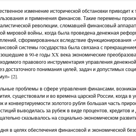
ственное изменение исторической обстановки приводит к
льзования и применения финансов. Такие перемены произ
алистической революции, сломавшей финансовый аппарат ц
ой мировой войны, когда была проведена денежная рефор
плений, сформированных вследствие функционирования «че
нсовой системы государства была связана с прекращени
зошедшие в 90-е годы XX века экономические преобразова
ходимого правового инструментария управления денежной
з достаточного понимания целей, задач и допустимых соци
ул» [2].
льные проблемы в сфере управления финансами, возника
ития, существовали и во времена царской России, когда в 
к и конвертируемости золотого рубля большая часть прир
стиций выводилась за рубеж в виде процентов, кредитов и 
цательно сказывалось на социально-экономическом развити
дня в целях обеспечения финансовой и экономической без