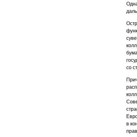
Одна
даль
Остр
функ
суве
колл
бума
госу
со с
Прич
расп
колл
Сове
стра
Евро
в ко
прав