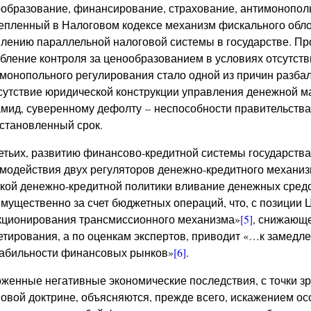
образование, финансирование, страхование, антимонопольн
епленный в Налоговом кодексе механизм фискального обло
лению параллельной налоговой системы в государстве. Пр
бление контроля за ценообразованием в условиях отсутст
монопольного регулирования стало одной из причин разба
сутствие юридической конструкции управления денежной 
мид, суверенному дефолту – неспособности правительства
установленный срок.
етьих, развитию финансово-кредитной системы государства
модействия двух регуляторов денежно-кредитного механиз
кой денежно-кредитной политики вливание денежных средс
мущественно за счет бюджетных операций, что, с позиции
ционирования трансмиссионного механизма»
[5]
, снижающ
етирования, а по оценкам экспертов, приводит «…к замедл
абильности финансовых рынков»
[6]
.
женные негативные экономические последствия, с точки з
овой доктрине, объясняются, прежде всего, искажением о