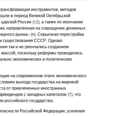
 трансформации инструментов, методов
ошли в период Великой Октябрьской
арской России [12], а также по окончании
ма, направленная на сокращение денежных
рного рынка» [6]. Серьезная перестройка
ем существования СССР. Однако
ния так и не увенчались созданием
 массой, поскольку реформы проводились
ально-экономических и политических
ющие на современном этапе экономического
условиях выхода государства на мировой
оста от привлеченных иностранных
дивидендов с западных капиталов [7], что
и российского государства.
опасности Российской Федерации, усиления