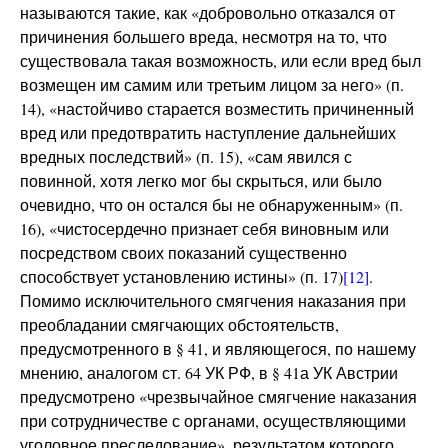
называются такие, как «добровольно отказался от
причинения большего вреда, несмотря на то, что
существовала такая возможность, или если вред был
возмещен им самим или третьим лицом за него» (п.
14), «настойчиво старается возместить причиненный
вред или предотвратить наступление дальнейших
вредных последствий» (п. 15), «сам явился с
повинной, хотя легко мог бы скрыться, или было
очевидно, что он остался бы не обнаруженным» (п.
16), «чистосердечно признает себя виновным или
посредством своих показаний существенно
способствует установлению истины» (п. 17)
[12]
.
Помимо исключительного смягчения наказания при
преобладании смягчающих обстоятельств,
предусмотренного в § 41, и являющегося, по нашему
мнению, аналогом ст. 64 УК РФ, в § 41а УК Австрии
предусмотрено «чрезвычайное смягчение наказания
при сотрудничестве с органами, осуществляющими
уголовное преследование», результатом которого