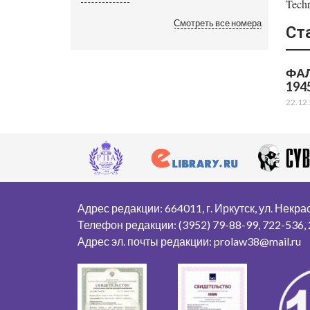
Techn
Смотреть все номера
Ст
ФАЛ
194
22.12
Адрес редакции: 664011, г. Иркутск, ул. Некрасо
Телефон редакции: (3952) 79-88-99, 722-536,
Адрес эл. почты редакции: prolaw38@mail.ru