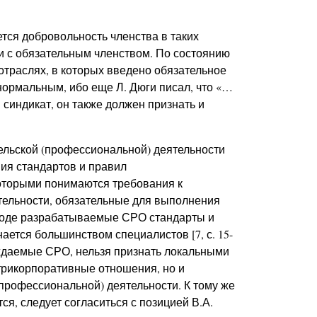
тся добровольность членства в таких
ии с обязательным членством. По состоянию
в отраслях, в которых введено обязательное
нормальным, ибо еще Л. Дюги писал, что «…
 синдикат, он также должен признать и
ельской (профессиональной) деятельности
ия стандартов и правил
оторыми понимаются требования к
ельности, обязательные для выполнения
ироде разрабатываемые СРО стандарты и
ется большинством специалистов [7, с. 15-
верждаемые СРО, нельзя признать локальными
трикорпоративные отношения, но и
рофессиональной) деятельности. К тому же
тся, следует согласиться с позицией В.А.