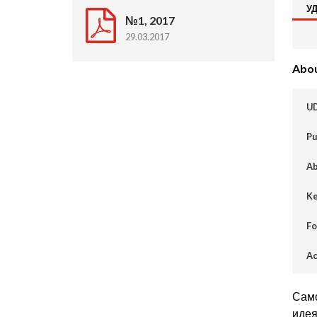
У
№1, 2017
29.03.2017
About
U
Pu
Ab
Ke
Fo
Ac
Само
идея