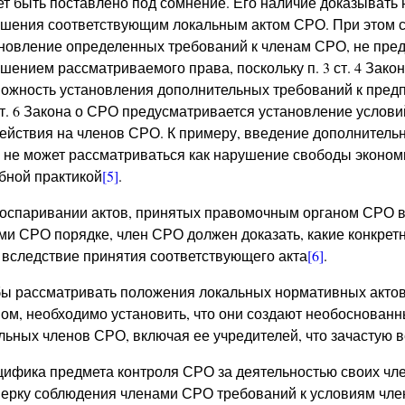
т быть поставлено под сомнение. Его наличие доказывать н
шения соответствующим локальным актом СРО. При этом сл
новление определенных требований к членам СРО, не пред
шением рассматриваемого права, поскольку п. 3 ст. 4 Зак
ожность установления дополнительных требований к пред
ст. 6 Закона о СРО предусматривается установление услов
ействия на членов СРО. К примеру, введение дополнительн
не может рассматриваться как нарушение свободы экономи
бной практикой
[5]
.
оспаривании актов, принятых правомочным органом СРО в
ми СРО порядке, член СРО должен доказать, какие конкрет
 вследствие принятия соответствующего акта
[6]
.
ы рассматривать положения локальных нормативных актов
ом, необходимо установить, что они создают необоснован
льных членов СРО, включая ее учредителей, что зачастую в
ифика предмета контроля СРО за деятельностью своих члено
ерку соблюдения членами СРО требований к условиям чле