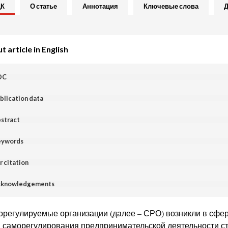
ДК
О статье
Аннотация
Ключевые слова
Д
 article in English
DC
blication data
stract
ywords
r citation
knowledgements
регулируемые организации (далее – СРО) возникли в сфер
 саморегулирования предпринимательской деятельности стал