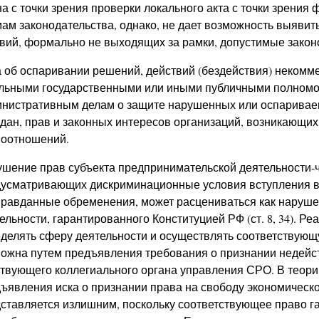
а с точки зрения проверки локального акта с точки зрени
ам законодательства, однако, не дает возможность выяви
вий, формально не выходящих за рамки, допустимые законом 
 об оспаривании решений, действий (бездействия) некомм
льными государственными или иными публичными полномочи
нистративным делам о защите нарушенных или оспариваем
дан, прав и законных интересов организаций, возникающи
оотношений.
шение прав субъекта предпринимательской деятельности-ч
усматривающих дискриминационные условия вступления в
равданные обременения, может расцениваться как наруше
ельности, гарантированного Конституцией РФ (ст. 8, 34). Ре
делять сферу деятельности и осуществлять соответствующ
ожна путем предъявления требования о признании недей
твующего коллегиального органа управления СРО. В теори
ъявления иска о признании права на свободу экономической
ставляется излишним, поскольку соответствующее право г