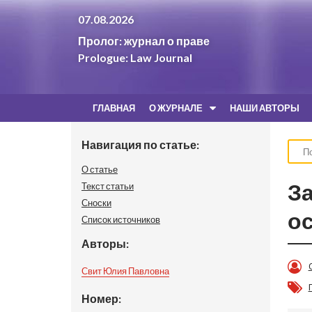
07.08.2026
Пролог: журнал о праве
Prologue: Law Journal
ГЛАВНАЯ
О ЖУРНАЛЕ
НАШИ АВТОРЫ
Навигация по статье:
О статье
З
Текст статьи
Сноски
о
Список источников
Авторы:
Свит Юлия Павловна
Номер: