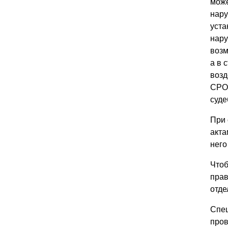
може
нару
уста
нару
возм
а в 
возд
СРО 
суде
При 
акта
него
Чтоб
прав
отде
Спец
пров