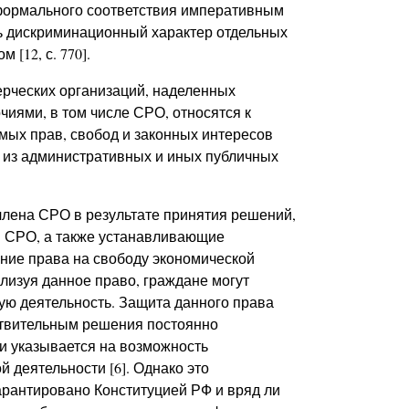
я формального соответствия императивным
ть дискриминационный характер отдельных
[12, с. 770].
ерческих организаций, наделенных
ями, в том числе СРО, относятся к
ых прав, свобод и законных интересов
х из административных и иных публичных
лена СРО в результате принятия решений,
 СРО, а также устанавливающие
ние права на свободу экономической
ализуя данное право, граждане могут
ую деятельность. Защита данного права
ствительным решения постоянно
и указывается на возможность
 деятельности [6]. Однако это
арантировано Конституцией РФ и вряд ли