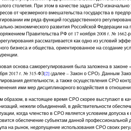
лого столетия. При этом в качестве задач СРО изначальн
ресов от чрезмерного вмешательства государства в предпр
гировании им ряда функций государственного регулирования 
ально-экономического развития Российской Федерации на п
оряжением Правительства РФ от 17 ноября 2008 г. № 1662-р
регулирования рассматривается как одно из условий эффе
ного бизнеса и общества, ориентированное на создание у
уренции.
овая основа саморегулирования была заложена в законе «
бря 2017 г. № 315-ФЗ
[2]
(далее – Закон о СРО). Данным Зак
лирования деятельности, а также осуществления СРО контр
енения ими мер дисциплинарного воздействия в отношении
м образом, в настоящее время СРО скорее выступают в к
низаций, нежели объединений, в действительности обеспе
туации, когда членство в СРО является условием допуска 
овится обеспечение субъектам данной профессиональной 
упа на рынок, недопущение использования СРО своих регу