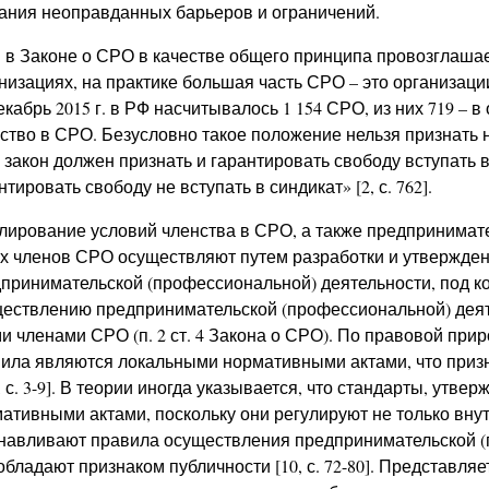
ания неоправданных барьеров и ограничений.
 в Законе о СРО в качестве общего принципа провозглашае
низациях, на практике большая часть СРО – это организац
екабрь 2015 г. в РФ насчитывалось 1 154 СРО, из них 719 – 
ство в СРО. Безусловно такое положение нельзя признать 
 закон должен признать и гарантировать свободу вступать в
нтировать свободу не вступать в синдикат» [2, с. 762].
лирование условий членства в СРО, а также предпринимат
х членов СРО осуществляют путем разработки и утвержден
принимательской (профессиональной) деятельности, под к
ествлению предпринимательской (профессиональной) деят
и членами СРО (п. 2 ст. 4 Закона о СРО). По правовой пр
ила являются локальными нормативными актами, что призна
3, с. 3-9]. В теории иногда указывается, что стандарты, ут
ативными актами, поскольку они регулируют не только вну
навливают правила осуществления предпринимательской (п
обладают признаком публичности [10, с. 72-80]. Представляе