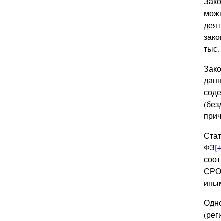
Зако
можн
деят
зако
тыс.
Зако
данн
соде
(без
прич
Стат
ФЗ
[4
соот
СРО 
иным
Одно
(рег