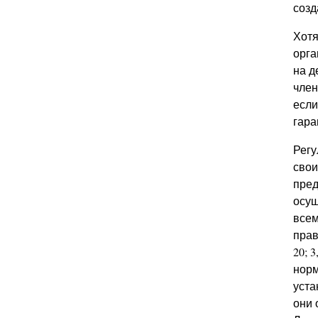
созд
Хотя
орга
на д
член
если
гара
Регу
свои
пред
осущ
всем
прав
20; 
норм
уста
они 