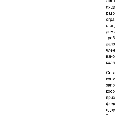
Лапт
их д
разр
огра
стан
доми
треб
дело
член
взно
колл
Согл
конк
запр
коор
приз
феде
одну