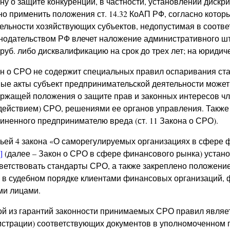
ну о защите конкуренции, в частности, установлении диск
о применить положения ст. 14.32 КоАП РФ, согласно кото
ельности хозяйствующих субъектов, недопустимая в соотв
нодательством РФ влечет наложение административного шт
 руб. либо дисквалификацию на срок до трех лет; на юридиче
н о СРО не содержит специальных правил оспаривания ст
ые акты субъект предпринимательской деятельности может 
ржащей положения о защите прав и законных интересов ч
действием) СРО, решениями ее органов управления. Такж
иненного предпринимателю вреда (ст. 11 Закона о СРО).
ьей 4 закона «О саморегулируемых организациях в сфере фи
]
(далее – Закон о СРО в сфере финансового рынка) устан
ветствовать стандарты СРО, а также закреплено положени
в судебном порядке клиентами финансовых организаций, 
и лицами.
й из гарантий законности принимаемых СРО правил являе
истрации) соответствующих документов в уполномоченном 