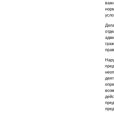
важн
норм
усло
Дела
отде
адми
граж
прав
Нару
пред
неоп
деят
опре
возм
дейс
пред
пред