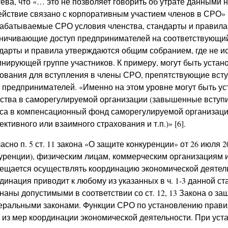
ева, что «… это не позволяет говорить об утрате данными н
ействие связано с корпоративным участием членов в СРО» [
абатываемые СРО условия членства, стандарты и правила
ничивающие доступ предпринимателей на соответствующий 
дарты и правила утверждаются общим собранием, где не и
нирующей группе участников. К примеру, могут быть уст
ования для вступления в члены СРО, препятствующие вст
 предпринимателей. «Именно на этом уровне могут быть 
ства в саморегулируемой организации (завышенные вступ
са в компенсационный фонд саморегулируемой организаци
ективного или взаимного страхования и т.п.)» [6].
асно п. 5 ст. 11 закона «О защите конкуренции» от 26 июля 2
уренции), физическим лицам, коммерческим организациям 
ещается осуществлять координацию экономической деятель
динация приводит к любому из указанных в ч. 1-3 данной ст
наны допустимыми в соответствии со ст. 12, 13 Закона о з
ральными законами. Функции СРО по установлению правил
 из мер координации экономической деятельности. При ус