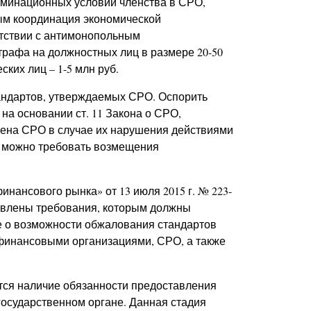
риминационных условий членства в СРО,
рым координация экономической
етствии с антимонопольным
рафа на должностных лиц в размере 20-50
ских лиц – 1-5 млн руб.
андартов, утверждаемых СРО. Оспорить
на основании ст. 11 Закона о СРО,
лена СРО в случае их нарушения действиями
е можно требовать возмещения
нансового рынка» от 13 июля 2015 г. № 223-
овлены требования, которым должны
е о возможности обжалования стандартов
финансовыми организациями, СРО, а также
тся наличие обязанности предоставления
государственном органе. Данная стадия