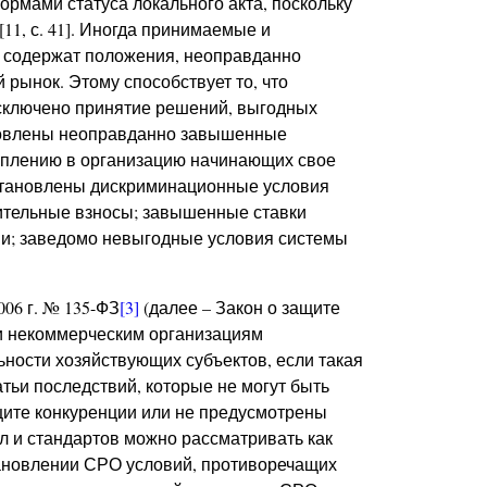
ормами статуса локального акта, поскольку
11, с. 41]. Иногда принимаемые и
 содержат положения, неоправданно
рынок. Этому способствует то, что
сключено принятие решений, выгодных
ановлены неоправданно завышенные
уплению в организацию начинающих свое
установлены дискриминационные условия
ительные взносы; завышенные ставки
и; заведомо невыгодные условия системы
006 г. № 135-ФЗ
[3]
(далее – Закон о защите
и некоммерческим организациям
ности хозяйствующих субъектов, если такая
атьи последствий, которые не могут быть
ащите конкуренции или не предусмотрены
 и стандартов можно рассматривать как
тановлении СРО условий, противоречащих