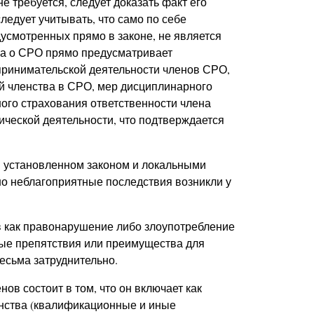
е требуется, следует доказать факт его
едует учитывать, что само по себе
усмотренных прямо в законе, не является
она о СРО прямо предусматривает
принимательской деятельности членов СРО,
ий членства в СРО, мер дисциплинарного
ого страхования ответственности члена
ческой деятельности, что подтверждается
 установленном законом и локальными
но неблагоприятные последствия возникли у
 как правонарушение либо злоупотребление
ные препятствия или преимущества для
есьма затруднительно.
в состоит в том, что он включает как
нства (квалификационные и иные