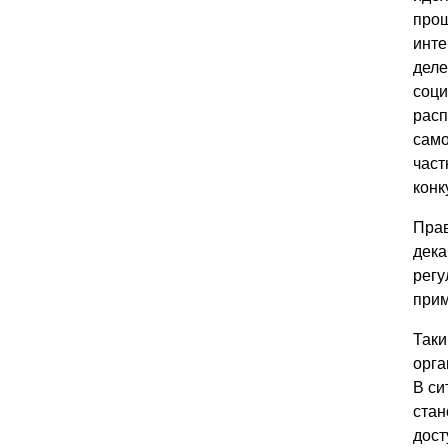
прош
инте
деле
соци
расп
само
част
конк
Прав
дека
регу
прим
Таки
орга
В си
стан
дост