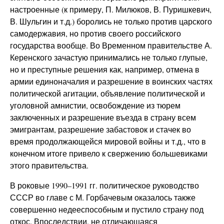
настроенные (к примеру, П. Милюков, В. Пуришкевич,
В. Шульгин и т.д.) боролись не только против царского
самодержавия, но против своего российского
государства вообще. Во Временном правительстве А.
Керенского зачастую принимались не только глупые,
но и преступные решения как, например, отмена в
армии единоначалия и разрешение в воинских частях
политической агитации, объявление политической и
уголовной амнистии, освобождение из тюрем
заключенных и разрешение въезда в страну всем
эмигрантам, разрешение забастовок и стачек во
время продолжающейся мировой войны и т.д., что в
конечном итоге привело к свержению большевиками
этого правительства.
В роковые 1990–1991 гг. политическое руководство
СССР во главе с М. Горбачевым оказалось также
совершенно недееспособным и пустило страну под
откос. Впоследствии, не отличающаяся