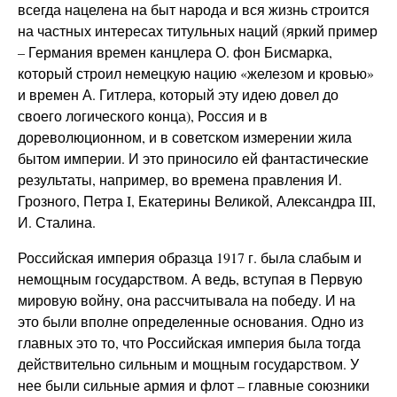
всегда нацелена на быт народа и вся жизнь строится
на частных интересах титульных наций (яркий пример
– Германия времен канцлера О. фон Бисмарка,
который строил немецкую нацию «железом и кровью»
и времен А. Гитлера, который эту идею довел до
своего логического конца), Россия и в
дореволюционном, и в советском измерении жила
бытом империи. И это приносило ей фантастические
результаты, например, во времена правления И.
Грозного, Петра I, Екатерины Великой, Александра III,
И. Сталина.
Российская империя образца 1917 г. была слабым и
немощным государством. А ведь, вступая в Первую
мировую войну, она рассчитывала на победу. И на
это были вполне определенные основания. Одно из
главных это то, что Российская империя была тогда
действительно сильным и мощным государством. У
нее были сильные армия и флот – главные союзники