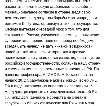
называемой «несистемной оппозиции» пытается
расшатать политическую стабильность, ослабить
межнациональное согласие в стране, ведя свою
деятельность под лозунгом борьбы с антинародным
режимом В. Путина, организуя атаки на государство.
Отсюда вытекает очередной урок о том, что для
сохранения России, увеличения ее мощи, повышения
суверенитета, процветания ее народа необходимо
всегда быть начеку, не дать никакой возможности
новой «пятой колонне», которая как и прежде
подпитывается и управляется извне, подорвать устои
российской государственности, ослабить нашу страну
и свести на нет все современные завоевания РФ. По
данным профессора МГИМО В. А. Катасонова, на
начало 2012 г. зарубежные активы юридических лиц
РФ в виде накопленных инвестиций составили 750
млрд дол., резервные активы денежных властей РФ –
500 млрд дол., денежные средства на счетах в
зарубежных банках физических лиц РФ – 750 млрд