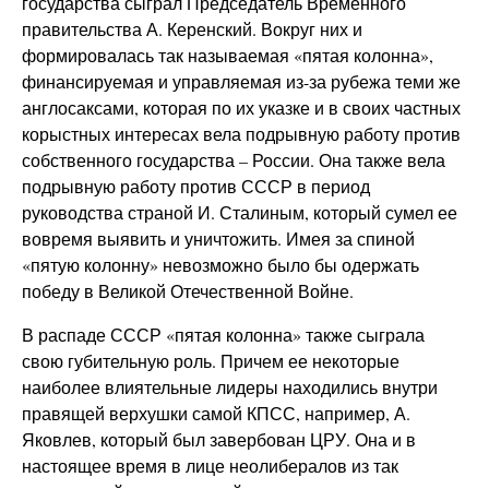
государства сыграл Председатель Временного
правительства А. Керенский. Вокруг них и
формировалась так называемая «пятая колонна»,
финансируемая и управляемая из-за рубежа теми же
англосаксами, которая по их указке и в своих частных
корыстных интересах вела подрывную работу против
собственного государства – России. Она также вела
подрывную работу против СССР в период
руководства страной И. Сталиным, который сумел ее
вовремя выявить и уничтожить. Имея за спиной
«пятую колонну» невозможно было бы одержать
победу в Великой Отечественной Войне.
В распаде СССР «пятая колонна» также сыграла
свою губительную роль. Причем ее некоторые
наиболее влиятельные лидеры находились внутри
правящей верхушки самой КПСС, например, А.
Яковлев, который был завербован ЦРУ. Она и в
настоящее время в лице неолибералов из так