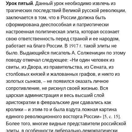
Урок пятый
. Данный урок необходимо извлечь из
трагических последствий Великой русской революции,
заключается в том, что в России должна быть
сформирована дееспособная и патриотически
настроенная политическая элита, которая осознает
свою ответственность перед страной и ее народом,
работает на благо России. В 1917 г. такой элиты не
было. Выдающийся писатель А. Солженицин по этому
поводу отмечал следующее: «Ни один человек из
свиты, из Двора, из правительства, из Сената, из
столбовых князей и жалованных графов, и никто из
золотых сынков, – не появился оказать личное
сопротивление, не рискнул своей жизнью. Вся
царская администрация и весь высший слой
аристократии в февральские дни сдавались как
кролики – и этим-то и была вздута ложная картина
единого революционного восторга России» [5, c. 15].
Более того, многие видные представители российской
элиты, в особенности либерально-демократически