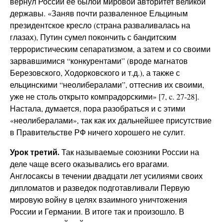
вернул России ее былой мировой авторитет великой
державы. «Заняв почти разваленное Ельциным
президентское кресло (страна разваливалась на
глазах), Путин сумел покончить с бандитским
террористическим сепаратизмом, а затем и со своими
зарвавшимися “конкурентами” (вроде магнатов
Березовского, Ходорковского и т.д.), а также с
ельцинскими “неолибералами”, оттеснив их своими,
уже не столь открыто компрадорскими» [7, c. 27-28].
Настала, думается, пора разобраться и с этими
«неолибералами», так как их дальнейшее присутствие
в Правительстве РФ ничего хорошего не сулит.
Урок третий.
Так называемые союзники России на
деле чаще всего оказывались его врагами.
Англосаксы в течении двадцати лет усилиями своих
дипломатов и разведок подготавливали Первую
мировую войну в целях взаимного уничтожения
России и Германии. В итоге так и произошло. В