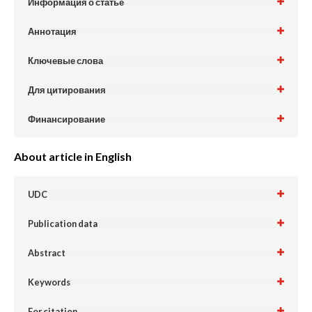
Информация о статье
Аннотация
Ключевые слова
Для цитирования
Финансирование
About article in English
UDC
Publication data
Abstract
Keywords
For citation