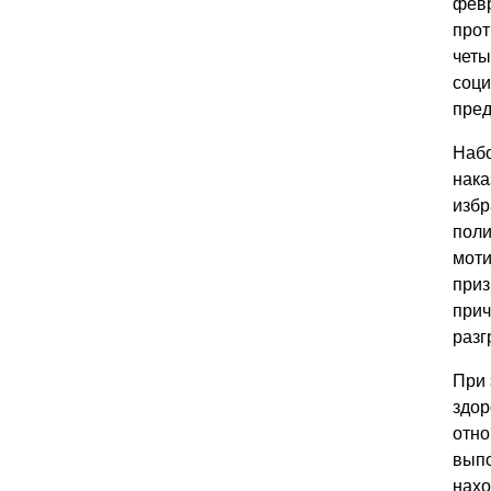
февр
прот
четы
соци
пред
Набо
нака
избр
поли
моти
приз
прич
разг
При 
здор
отно
выпо
нахо