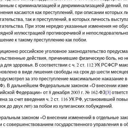
анным с криминализацией и декриминализацией деяний, по
нения касаются как преступлений, при описании которых л
гательства, так и преступлений, в которых личность выступ
гательства. При этом нередко указанные изменения не об
ядной иллюстрацией противоречивой и непоследовательной
шение к такому преступлению как побои.
иционно российское уголовное законодательство предусма
льственные действия, причинившие физическую боль, но не
а для здоровья. В соответствии с ч. 2 ст. 112 УК РСФСР ма
новлено в виде лишения свободы на срок до шести месяце
редусмотрел за это преступление максимальное наказание в в
Ф). В дальнейшем Федеральным законом «О внесении изме
ийской Федерации» от 8 декабря 2003 г. № 162-ФЗ
[3]
ответст
ена за счет введения ч. 2 ст. 116 УК РФ, установившей по
рок до двух лет) за побои из хулиганских побуждений.
ральным законом «О внесении изменений в отдельные зак
и с совершенствованием государственного управления в об