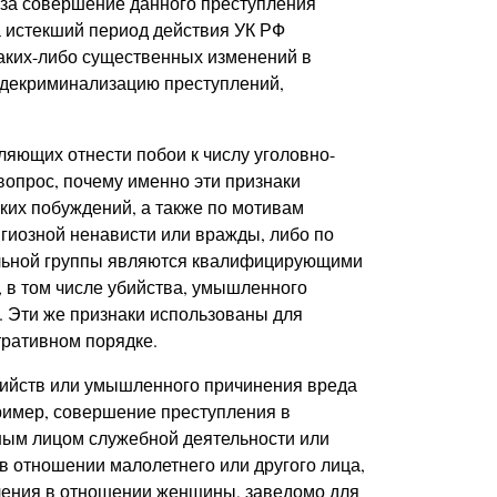
 за совершение данного преступления
за истекший период действия УК РФ
аких-либо существенных изменений в
 декриминализацию преступлений,
оляющих отнести побои к числу уголовно-
вопрос, почему именно эти признаки
ких побуждений, а также по мотивам
игиозной ненависти или вражды, либо по
альной группы являются квалифицирующими
, в том числе убийства, умышленного
. Эти же признаки использованы для
тративном порядке.
бийств или умышленного причинения вреда
ример, совершение преступления в
нным лицом служебной деятельности или
 отношении малолетнего или другого лица,
ления в отношении женщины, заведомо для