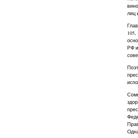
вино
лиц 
Глав
105,
осно
РФ и
сове
Поэт
прес
испо
Сомн
здор
прес
Феде
Прав
Одна