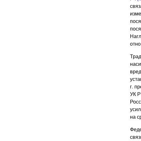
связ
изме
пося
пося
Нагл
отно
Трад
наси
вред
уста
г. п
УК Р
Росс
усил
на с
Феде
связ