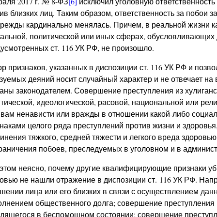
аля 2017 г. № 8-ФЗ
[6]
исключил уголовную ответственность
ив близких лиц. Таким образом, ответственность за побои 
режды кардинально менялась. Причем, в реальной жизни к
альной, политической или иных сферах, обусловливающих
усмотренных ст. 116 УК РФ, не произошло.
р признаков, указанных в диспозиции ст. 116 УК РФ и позв
зуемых деяний носит случайный характер и не отвечает на 
аны законодателем. Совершение преступления из хулиганс
тической, идеологической, расовой, национальной или рел
вам ненависти или вражды в отношении какой-либо соци
наками целого ряда преступлений против жизни и здоровья
инения тяжкого, средней тяжести и легкого вреда здоровью
раничения побоев, преследуемых в уголовном и в админис
этом неясно, почему другие квалифицирующие признаки у
овью не нашли отражение в диспозиции ст. 116 УК РФ. Нап
шении лица или его близких в связи с осуществлением да
лнением общественного долга; совершение преступления в
дящегося в беспомощном состоянии; совершение преступ