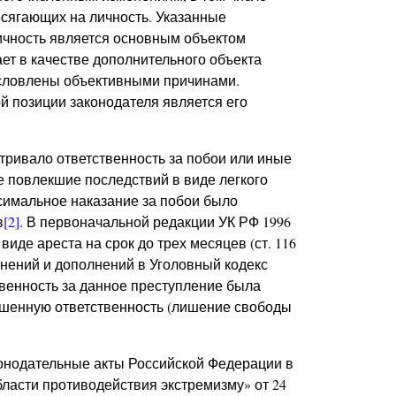
сягающих на личность. Указанные
ичность является основным объектом
ает в качестве дополнительного объекта
условлены объективными причинами.
 позиции законодателя является его
тривало ответственность за побои или иные
 повлекшие последствий в виде легкого
ксимальное наказание за побои было
в
[2]
. В первоначальной редакции УК РФ 1996
иде ареста на срок до трех месяцев (ст. 116
нений и дополнений в Уголовный кодекс
венность за данное преступление была
вышенную ответственность (лишение свободы
онодательные акты Российской Федерации в
ласти противодействия экстремизму» от 24