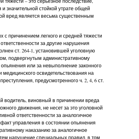
й тяжести – это серьезное последствие,
 и значительной стойкой утрате общей
акой вред является весьма существенным
х с причинением легкого и средней тяжести
 ответственности за другие нарушения
олнен ст. 264-1, установившей уголовную
цом, подвергнутым административному
 опьянения или за невыполнение законного
и медицинского освидетельствования на
еступления, предусмотренного ч. 2, 4, 6 ст.
ый водитель, виновный в причинении вреда
ожного движения, не несет за это уголовной
тивной ответственности за аналогичное
м факт управления в состоянии опьянения
ративному наказанию за аналогичное
 тем нарушение специальных правил, в том