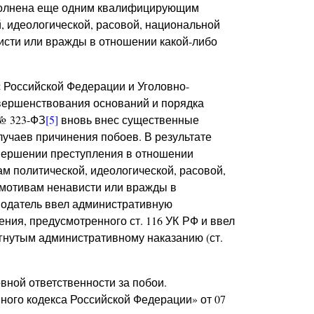
дополнена еще одним квалифицирующим
, идеологической, расовой, национальной
исти или вражды в отношении какой-либо
 Российской Федерации и Уголовно-
вершенствования оснований и порядка
 № 323-ФЗ
[5]
вновь внес существенные
лучаев причинения побоев. В результате
вершении преступления в отношении
ам политической, идеологической, расовой,
 мотивам ненависти или вражды в
нодатель ввел административную
ния, предусмотренного ст. 116 УК РФ и ввел
гнутым административному наказанию (ст.
вной ответственности за побои.
ного кодекса Российской Федерации» от 07