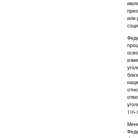
июля
приз
или 
соци
Феде
проц
осво
изме
угол
близ
наци
отно
отве
угол
116-
Мене
Феде