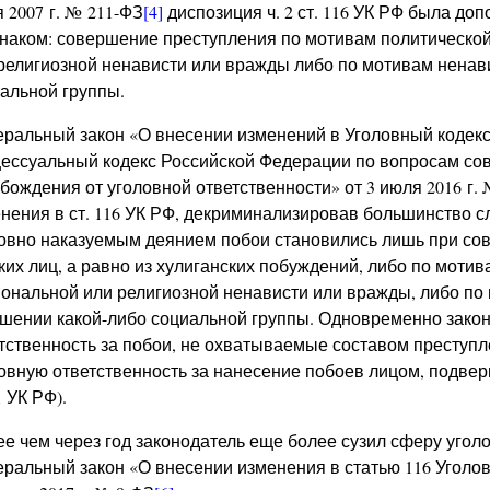
 2007 г. № 211-ФЗ
[4]
диспозиция ч. 2 ст. 116 УК РФ была 
наком: совершение преступления по мотивам политической
религиозной ненависти или вражды либо по мотивам ненав
альной группы.
ральный закон «О внесении изменений в Уголовный кодекс
ессуальный кодекс Российской Федерации по вопросам со
бождения от уголовной ответственности» от 3 июля 2016 г.
нения в ст. 116 УК РФ, декриминализировав большинство с
овно наказуемым деянием побои становились лишь при со
ких лиц, а равно из хулиганских побуждений, либо по мотив
ональной или религиозной ненависти или вражды, либо по
шении какой-либо социальной группы. Одновременно зако
тственность за побои, не охватываемые составом преступле
овную ответственность за нанесение побоев лицом, подвер
1 УК РФ).
е чем через год законодатель еще более сузил сферу уголо
ральный закон «О внесении изменения в статью 116 Уголов