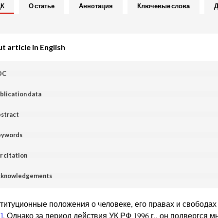
ДК
О статье
Аннотация
Ключевые слова
Д
 article in English
DC
blication data
stract
ywords
r citation
knowledgements
титуционные положения о человеке, его правах и свободах
]
. Однако за период действия УК РФ 1996 г., он подвергся