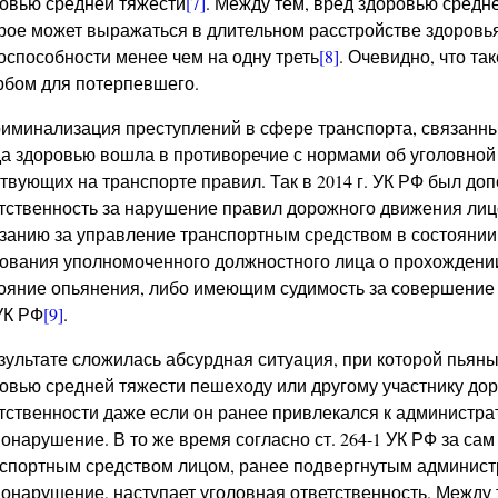
овью средней тяжести
[7]
. Между тем, вред здоровью средне
рое может выражаться в длительном расстройстве здоровья
оспособности менее чем на одну треть
[8]
. Очевидно, что т
бом для потерпевшего.
иминализация преступлений в сфере транспорта, связанны
а здоровью вошла в противоречие с нормами об уголовной
твующих на транспорте правил. Так в 2014 г. УК РФ был доп
тственность за нарушение правил дорожного движения ли
занию за управление транспортным средством в состоянии
ования уполномоченного должностного лица о прохождени
ояние опьянения, либо имеющим судимость за совершение пр
УК РФ
[9]
.
зультате сложилась абсурдная ситуация, при которой пьян
овью средней тяжести пешеходу или другому участнику дор
тственности даже если он ранее привлекался к администра
онарушение. В то же время согласно ст. 264-1 УК РФ за са
спортным средством лицом, ранее подвергнутым админист
онарушение, наступает уголовная ответственность. Между