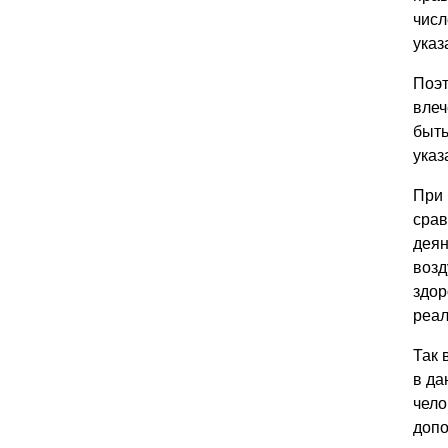
числ
указ
Поэт
влеч
быть
указ
При 
срав
деян
возд
здор
реал
Так 
в да
чело
допо