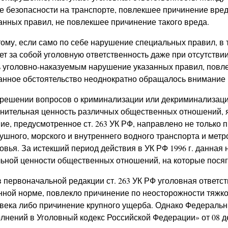
е безопасности на транспорте, повлекшее причинение вред
анных правил, не повлекшее причинение такого вреда.
ому, если само по себе нарушение специальных правил, в 
ет за собой уголовную ответственность даже при отсутстви
 уголовно-наказуемым нарушение указанных правил, повл
анное обстоятельство неоднократно обращалось внимание в 
решении вопросов о криминализации или декриминализаци
нительная ценность различных общественных отношений, я
ие, предусмотренное ст. 263 УК РФ, направлено не только 
ушного, морского и внутреннего водного транспорта и метр
овья. За истекший период действия в УК РФ 1996 г. данная 
ьной ценности общественных отношений, на которые посяг
в первоначальной редакции ст. 263 УК РФ уголовная ответс
нной норме, повлекло причинение по неосторожности тяжко
века либо причинение крупного ущерба. Однако Федераль
лнений в Уголовный кодекс Российской Федерации» от 08 де