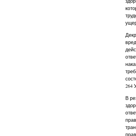
здор
кото
труд
ущер
Декр
вред
дейс
отве
нака
треб
сост
264 
В ре
здор
отве
прав
тран
прав