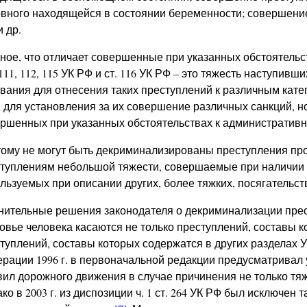
вного находящейся в состоянии беременности; совершение
и др.
ное, что отличает совершенные при указанных обстоятельс
 111, 112, 115 УК РФ и ст. 116 УК РФ – это тяжесть наступив
вания для отнесения таких преступлений к различным катего
 для установления за их совершение различных санкций, н
ршенных при указанных обстоятельствах к администрати
ому не могут быть декриминализированы преступления про
туплениям небольшой тяжести, совершаемые при наличии
льзуемых при описании других, более тяжких, посягательств
ительные решения законодателя о декриминализации прест
овье человека касаются не только преступлений, составы к
туплений, составы которых содержатся в других разделах 
рации 1996 г. в первоначальной редакции предусматривал
ил дорожного движения в случае причинения не только тяж
ко в 2003 г. из диспозиции ч. 1 ст. 264 УК РФ был исключен 