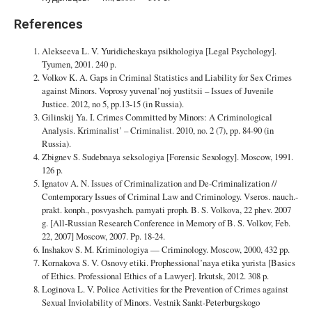
References
Alekseeva L. V. Yuridicheskaya psikhologiya [Legal Psychology].
Tyumen, 2001. 240 p.
Volkov K. A. Gaps in Criminal Statistics and Liability for Sex Crimes
against Minors. Voprosy yuvenal’noj yustitsii – Issues of Juvenile
Justice. 2012, no 5, pp.13-15 (in Russia).
Gilinskij Ya. I. Crimes Committed by Minors: A Criminological
Analysis. Kriminalist’ – Criminalist. 2010, no. 2 (7), pp. 84-90 (in
Russia).
Zbignev S. Sudebnaya seksologiya [Forensic Sexology]. Moscow, 1991.
126 p.
Ignatov A. N. Issues of Criminalization and De-Criminalization //
Contemporary Issues of Criminal Law and Criminology. Vseros. nauch.-
prakt. konph., posvyashch. pamyati proph. B. S. Volkova, 22 phev. 2007
g. [All-Russian Research Conference in Memory of B. S. Volkov, Feb.
22, 2007] Moscow, 2007. Pp. 18-24.
Inshakov S. M. Kriminologiya — Criminology. Moscow, 2000, 432 pp.
Kornakova S. V. Osnovy etiki. Prophessional’naya etika yurista [Basics
of Ethics. Professional Ethics of a Lawyer]. Irkutsk, 2012. 308 p.
Loginova L. V. Police Activities for the Prevention of Crimes against
Sexual Inviolability of Minors. Vestnik Sankt-Peterburgskogo