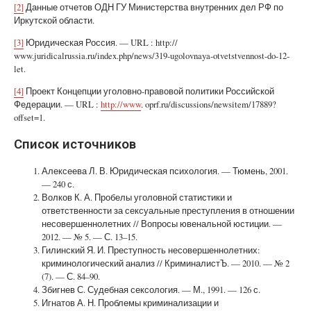
[2]
Данные отчетов ОДН ГУ Министерства внутренних дел РФ по
Иркутской области.
[3]
Юридическая Россия. — URL : http://
www.juridicalrussia.ru/index.php/news/319-ugolovnaya-otvetstvennost-do-12-
let.
[4]
Проект Концепции уголовно-правовой политики Российской
Федерации. — URL :
http://www
. oprf.ru/discussions/newsitem/17889?
offset=1.
Список источников
Алексеева Л. В. Юридическая психология. — Тюмень, 2001.
— 240 с.
Волков К. А. Пробелы уголовной статистики и
ответственности за сексуальные преступления в отношении
несовершеннолетних // Вопросы ювенальной юстиции. —
2012. — № 5. — С. 13–15.
Гилинский Я. И. Преступность несовершеннолетних:
криминологический анализ // КриминалистЪ. — 2010. — № 2
(7). — С. 84–90.
Збигнев С. Судебная сексология. — М., 1991. — 126 с.
Игнатов А. Н. Проблемы криминализации и