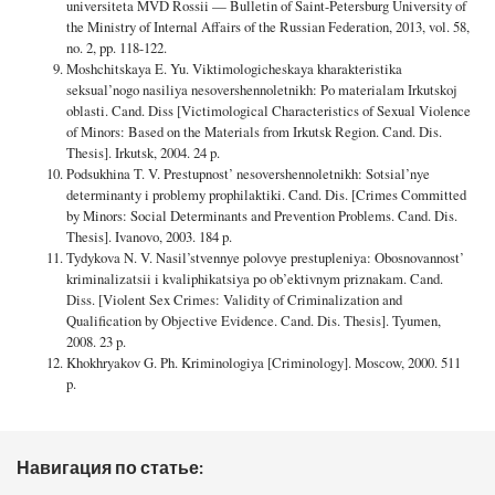
universiteta MVD Rossii — Bulletin of Saint-Petersburg University of
the Ministry of Internal Affairs of the Russian Federation, 2013, vol. 58,
no. 2, pp. 118-122.
Moshchitskaya E. Yu. Viktimologicheskaya kharakteristika
seksual’nogo nasiliya nesovershennoletnikh: Po materialam Irkutskoj
oblasti. Cand. Diss [Victimological Characteristics of Sexual Violence
of Minors: Based on the Materials from Irkutsk Region. Cand. Dis.
Thesis]. Irkutsk, 2004. 24 p.
Podsukhina T. V. Prestupnost’ nesovershennoletnikh: Sotsial’nye
determinanty i problemy prophilaktiki. Cand. Dis. [Crimes Committed
by Minors: Social Determinants and Prevention Problems. Cand. Dis.
Thesis]. Ivanovo, 2003. 184 p.
Tydykova N. V. Nasil’stvennye polovye prestupleniya: Obosnovannost’
kriminalizatsii i kvaliphikatsiya po ob’ektivnym priznakam. Cand.
Diss. [Violent Sex Crimes: Validity of Criminalization and
Qualification by Objective Evidence. Cand. Dis. Thesis]. Tyumen,
2008. 23 p.
Khokhryakov G. Ph. Kriminologiya [Criminology]. Moscow, 2000. 511
p.
Навигация по статье: