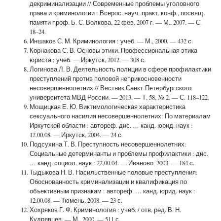
декриминализации // Современные проблемы уголовного
права и криминологии : Всерос. науч.-практ. конф., посвящ.
памяти проф. Б. С. Волкова, 22 фев. 2007 г. — М., 2007. — С.
18–24.
Иншаков С. М. Криминология : учеб. — М., 2000. — 432 с.
Корнакова С. В. Основы этики. Профессиональная этика
юриста : учеб. — Иркутск, 2012. — 308 с.
Логинова Л. В. Деятельность полиции в сфере профилактики
преступлений против половой неприкосновенности
несовершеннолетних // Вестник Санкт-Петербургского
университета МВД России. — 2013. — Т. 58, № 2. — С. 118–122.
Мощицкая Е. Ю. Виктимологическая характеристика
сексуального насилия несовершеннолетних: По материалам
Иркутской области : автореф. дис. … канд. юрид. наук :
12.00.08. — Иркутск, 2004. — 24 с.
Подсухина Т. В. Преступность несовершеннолетних:
Социальные детерминанты и проблемы профилактики : дис.
… канд. социол. наук : 22.00.04. — Иваново, 2003. — 184 с.
Тыдыкова Н. В. Насильственные половые преступления:
Обоснованность криминализации и квалификация по
объективным признакам : автореф. … канд. юрид. наук :
12.00.08. — Тюмень, 2008. — 23 с.
Хохряков Г. Ф. Криминология : учеб. / отв. ред. В. Н.
Кудрявцев. — М., 2000. — 511 с.