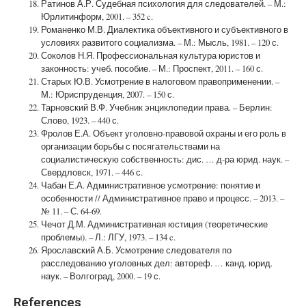
Ратинов А.Р. Судебная психология для следователей. – М.:
Юрлитинформ, 2001. – 352 c.
Романенко М.В. Диалектика объективного и субъективного в
условиях развитого социализма. – М.: Мысль, 1981. – 120 с.
Соколов Н.Я. Профессиональная культура юристов и
законность: учеб. пособие. – М.: Проспект, 2011. – 160 с.
Старых Ю.В. Усмотрение в налоговом правоприменении. –
М.: Юриспруденция, 2007. – 150 с.
Тарновский В.Ф. Учебник энциклопедии права. – Берлин:
Слово, 1923. – 440 с.
Фролов Е.А. Объект уголовно-правовой охраны и его роль в
организации борьбы с посягательствами на
социалистическую собственность: дис. … д-ра юрид. наук. –
Свердловск, 1971. – 446 с.
Чабан Е.А. Административное усмотрение: понятие и
особенности // Административное право и процесс. – 2013. –
№ 11. – С. 64-69.
Чечот Д.М. Административная юстиция (теоретические
проблемы). – Л.: ЛГУ, 1973. – 134 c.
Ярославский А.Б. Усмотрение следователя по
расследованию уголовных дел: автореф. … канд. юрид.
наук. – Волгоград, 2000. – 19 с.
References