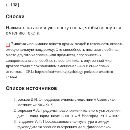
с. 198].
Сноски
Нажмите на активную сноску снова, чтобы вернуться
к чтению текста.
[1]
Эмпатия – понимание чувств других людей и готовность оказать
эмоциональную поддержку. Это способность поставить себя на
место другого человека (или предмета), способность к
сопереживанию, способность воспринимать внутренний мир
другого точно с сохранением эмоциональных и смысловых
оттенков. – URL: http://referatwork.ru/psychology-professiona/section-
15.html.
Список источников
Басков В.И. О предварительном следствии // Советская
юстиция.–1990.– №15.
Березин А.А. Пределы правоприменительного усмотрения:
дис. … канд. юрид. наук: 12.00.01. – Н. Новгород, 2007. – 200 с.
Гладилин А.П. Профессиональная культура и имидж
руководителя органов внутренних дел (философско-