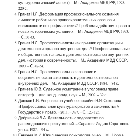
культурологический аспект). – М.: Академия МВД РФ, 1998. –
220 с.
Гранат Н.Л. Деформация профессионального сознания
личности работников правоохранительных органов и
возможности ее профилактики // Проблемы действия права в
новых исторических условиях. – М.: Академия МВД РФ, 1993.
– С. 30-43.
Гранат Н.Л. Профессионализм как принцип организации и
деятельности органов внутренних дел // Профессиональные
и общественные начала в деятельности органов внутренних
дел: (история и современность). – М.: Академия МВД СССР,
1990. – С. 42-54.
Гранат Н.Л. Профессиональное сознание и
социалистическая законность в деятельности органов
внутренних дел. – М.: Академия МВД СССР, 1984. – 84 с.
Грачева Ю.В. Судебное усмотрение в уголовном праве:
автореф… дис. канд. юрид. наук. – М., 2002. – 32 с.
Дашков Г.В. Рецензия на учебное пособие Н.Я. Соколова
«Профессиональная культура юристов и законность» //
Государство и право. – 2011. – №7. – С. 123-125.
Дубривный В.А. Деятельность следователя по
расследованию преступлений. – Саратов: Изд-во Саратовск.
ун-та, 1987. – 94 с.
Еникеев М.И. Юридическая психология: учеб. – М.: Норма,