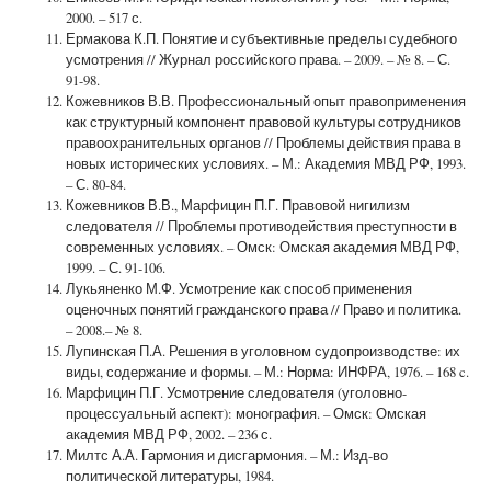
2000. – 517 с.
Ермакова К.П. Понятие и субъективные пределы судебного
усмотрения // Журнал российского права. – 2009. – № 8. – С.
91-98.
Кожевников В.В. Профессиональный опыт правоприменения
как структурный компонент правовой культуры сотрудников
правоохранительных органов // Проблемы действия права в
новых исторических условиях. – М.: Академия МВД РФ, 1993.
– С. 80-84.
Кожевников В.В., Марфицин П.Г. Правовой нигилизм
следователя // Проблемы противодействия преступности в
современных условиях. – Омск: Омская академия МВД РФ,
1999. – С. 91-106.
Лукьяненко М.Ф. Усмотрение как способ применения
оценочных понятий гражданского права // Право и политика.
– 2008.– № 8.
Лупинская П.А. Решения в уголовном судопроизводстве: их
виды, содержание и формы. – М.: Норма: ИНФРА, 1976. – 168 c.
Марфицин П.Г. Усмотрение следователя (уголовно-
процессуальный аспект): монография. – Омск: Омская
академия МВД РФ, 2002. – 236 с.
Милтс А.А. Гармония и дисгармония. – М.: Изд-во
политической литературы, 1984.