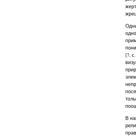
жерт
жрец
Одни
одно
прим
пони
[7, 
визу
прир
элем
непр
пося
толь
поощ
В на
рели
прав