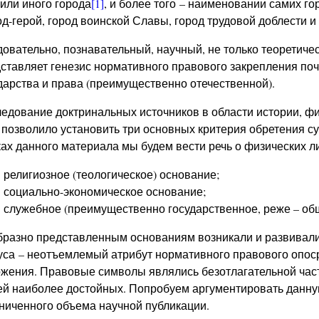
 или иного города
[1]
, и более того – наименовании самих г
од-герой, город воинской Славы, город трудовой доблести и 
овательно, познавательный, научный, не только теоретичес
ставляет генезис нормативного правового закрепления поч
дарства и права (преимущественно отечественной).
едование доктринальных источников в области истории, ф
 позволило установить три основных критерия обретения су
ах данного материала мы будем вести речь о физических ли
религиозное (теологическое) основание;
социально-экономическое основание;
служебное (преимущественно государственное, реже – об
разно представленным основаниям возникали и развивалис
уса – неотъемлемый атрибут нормативного правового опос
жения. Правовые символы являлись безотлагательной час
й наиболее достойных. Попробуем аргументировать данную
ниченного объема научной публикации.