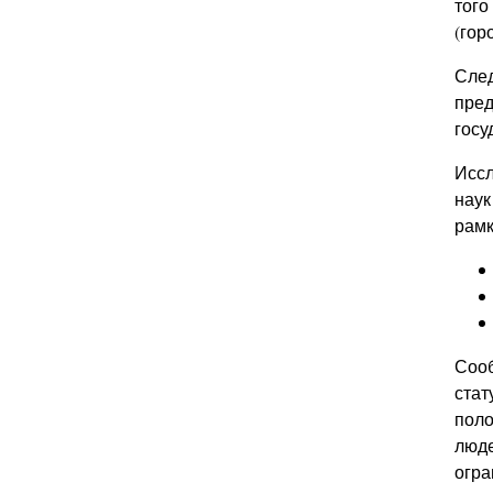
того
(гор
След
пред
госу
Иссл
наук
рамк
Сооб
стат
поло
люде
огра