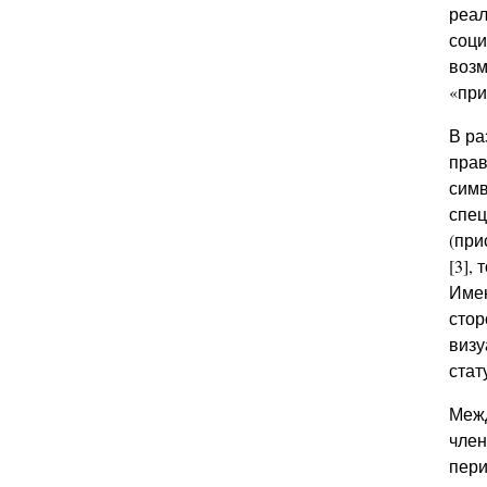
реал
соци
возм
«при
В ра
прав
симв
спец
(при
[3],
Имею
стор
визу
стат
Межд
член
пери