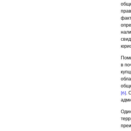
обще
прав
факт
опре
нали
свид
юри
Поми
в по
купц
обла
обще
[6]
. 
адми
Один
терр
преи