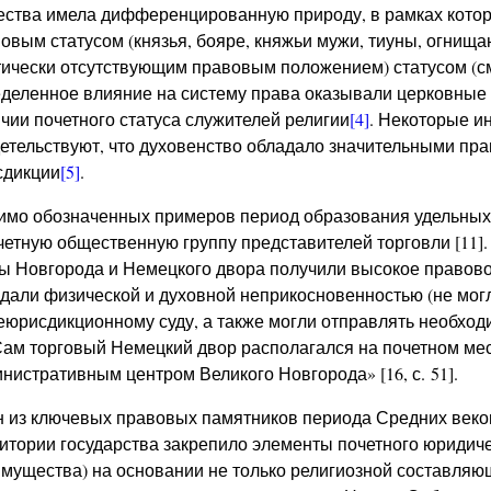
ства имела дифференцированную природу, в рамках котор
овым статусом (князья, бояре, княжьи мужи, тиуны, огнищане
ически отсутствующим правовым положением) статусом (см
деленное влияние на систему права оказывали церковные 
чии почетного статуса служителей религии
[4]
. Некоторые и
етельствуют, что духовенство обладало значительными пр
сдикции
[5]
.
мо обозначенных примеров период образования удельных
четную общественную группу представителей торговли [11]
ы Новгорода и Немецкого двора получили высокое правово
дали физической и духовной неприкосновенностью (не мог
юрисдикционному суду, а также могли отправлять необход
Сам торговый Немецкий двор располагался на почетном м
нистративным центром Великого Новгорода» [16, с. 51].
 из ключевых правовых памятников периода Средних веко
итории государства закрепило элементы почетного юридичес
мущества) на основании не только религиозной составляющ