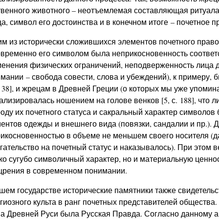
венного животного – неотъемлемая составляющая ритуала
а, символ его достоинства и в конечном итоге – почетное п
м из исторически сложившихся элементов почетного право
временно его символом была неприкосновенность соответ
енения физических ограничений, неподверженность лица 
мании – свобода совести, слова и убеждений), к примеру,
с. 38], и жрецам в Древней Греции (о которых мы уже упом
ализировалась ношением на голове венков [5, с. 188], что 
оду их почетного статуса и сакральный характер символов 
ентов одежды и внешнего вида (повязки, сандалии и пр.).
икосновенностью в объеме не меньшем своего носителя (д
гательство на почетный статус и наказывалось). При этом 
ко сугубо символичный характер, но и материальную ценнос
рения в современном понимании.
шем государстве исторические памятники также свидетельс
гиозного культа в ранг почетных представителей общества
а Древней Руси была Русская Правда. Согласно данному ак