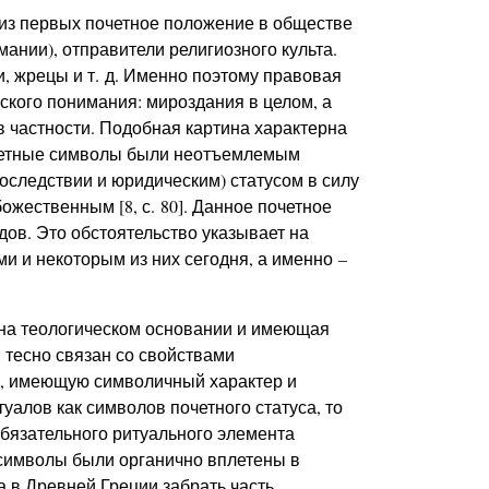
 из первых почетное положение в обществе
ании), отправители религиозного культа.
 жрецы и т. д. Именно поэтому правовая
ского понимания: мироздания в целом, а
в частности. Подобная картина характерна
очетные символы были неотъемлемым
оследствии и юридическим) статусом в силу
жественным [8, с. 80]. Данное почетное
ов. Это обстоятельство указывает на
и и некоторым из них сегодня, а именно –
на теологическом основании и имеющая
, тесно связан со свойствами
я, имеющую символичный характер и
туалов как символов почетного статуса, то
обязательного ритуального элемента
символы были органично вплетены в
а в Древней Греции забрать часть