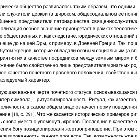
рически общество развивалось таким образом, что одними
ли служители церкви (в широком, общесоциальном ее поним
щенно: представители патриаршества, священнослужители,
олизация особое значение приобретает в рамках теологиче
е общественных и, как следствие, юридических отношений 
 еще до нашей Эры, к примеру, в Древней Греции. Так, п
бутом жрецов, которые обладали особым социальным (а вп
риятия их в качестве посредников между земным миром и бо
жение было свойственно лишь представителям знатных род
ое качество почетного правового положения, свойственным
аследуемый характер.
ующая важная черта почетного статуса, основывающаяся 
ктер символа, – ритуализированность. Ритуал, как известно
оличности, в самом общем виде означает норму поведени
ение [18, с. 291]. Что же касается исторических примеров ри
ь снова уместно упомянуть жрецов. Последние в качестве 
ения богу позиционировали жертвоприношение. При этом 
ализированность данного процесса. Так, возможность жрец