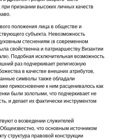
 при признании высоких личных качеств
раво.
вого положения лица в обществе и
ствующего субъекта. Невозможность
духовным стеснениям (в современном
 была свойственна и патриаршеству Византии
инали). Подобная исключительная возможность
лишний раз подчеркивает религиозную
божества в качестве внешних атрибутов,
 Данные символы также обладали
аже прикосновение к ним расценивалось как
венки были золотыми, что подчеркивает не
ть, и делает их фактически инструментом
твуют о возведении служителей
. Общеизвестно, что основным источником
ту структура правовой конструкции