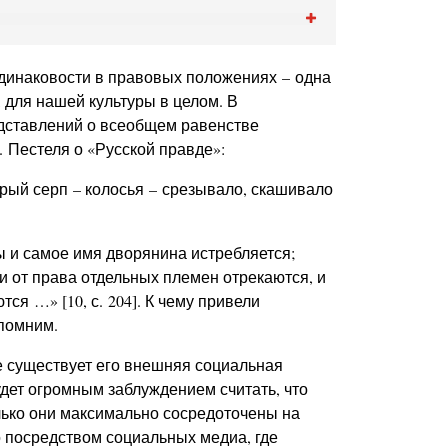
одинаковости в правовых положениях – одна
, для нашей культуры в целом. В
дставлений о всеобщем равенстве
. Пестеля о «Русской правде»:
трый серп – колосья – срезывало, скашивало
ы и самое имя дворянина истребляется;
и от права отдельных племен отрекаются, и
ся …» [10, с. 204]. К чему привели
 помним.
же существует его внешняя социальная
дет огромным заблуждением считать, что
ько они максимально сосредоточены на
 посредством социальных медиа, где