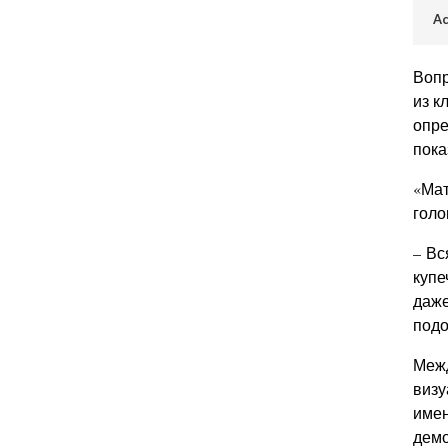
Ac
Вопр
из к
опре
пока
«Мат
голо
– Вс
купе
даже
подо
Межд
визу
имен
демо