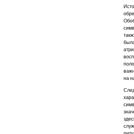
Исто
обре
Обоб
симв
такж
была
атри
восп
поло
важн
на н
След
хара
симв
знач
здес
служ
риту