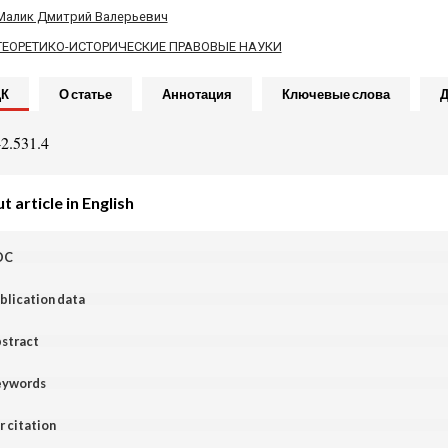
Малик Дмитрий Валерьевич
ТЕОРЕТИКО-ИСТОРИЧЕСКИЕ ПРАВОВЫЕ НАУКИ
ДК
О статье
Аннотация
Ключевые слова
Д
2.531.4
 article in English
DC
blication data
stract
ywords
r citation