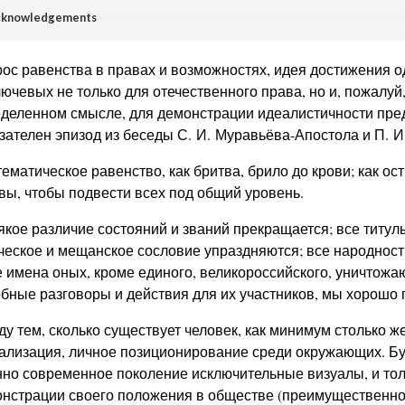
knowledgements
ос равенства в правах и возможностях, идея достижения 
лючевых не только для отечественного права, но и, пожалуй
деленном смысле, для демонстрации идеалистичности пре
зателен эпизод из беседы С. И. Муравьёва-Апостола и П. И
ематическое равенство, как бритва, брило до крови; как ос
вы, чтобы подвести всех под общий уровень.
якое различие состояний и званий прекращается; все титул
ческое и мещанское сословие упраздняются; все народност
 имена оных, кроме единого, великороссийского, уничтожают
бные разговоры и действия для их участников, мы хорошо
у тем, сколько существует человек, как минимум столько 
ализация, личное позиционирование среди окружающих. Бу
но современное поколение исключительные визуалы, и тол
нстрации своего положения в обществе (преимущественно