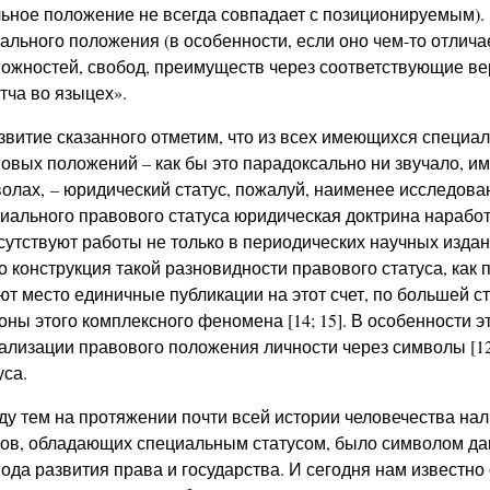
ьное положение не всегда совпадает с позиционируемым). 
ального положения (в особенности, если оно чем-то отлича
ожностей, свобод, преимуществ через соответствующие в
тча во языцех».
звитие сказанного отметим, что из всех имеющихся специ
овых положений – как бы это парадоксально ни звучало, им
олах, – юридический статус, пожалуй, наименее исследован
иального правового статуса юридическая доктрина нараб
сутствуют работы не только в периодических научных изда
 то конструкция такой разновидности правового статуса, как
т место единичные публикации на этот счет, по большей 
оны этого комплексного феномена [14; 15]. В особенности э
ализации правового положения личности через символы [12;
уса.
у тем на протяжении почти всей истории человечества нал
ов, обладающих специальным статусом, было символом д
ода развития права и государства. И сегодня нам известно