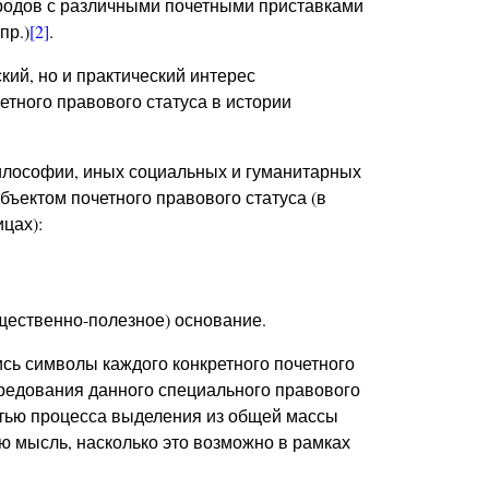
ородов с различными почетными приставками
пр.)
[2]
.
кий, но и практический интерес
етного правового статуса в истории
илософии, иных социальных и гуманитарных
бъектом почетного правового статуса (в
цах):
щественно-полезное) основание.
ь символы каждого конкретного почетного
редования данного специального правового
тью процесса выделения из общей массы
 мысль, насколько это возможно в рамках