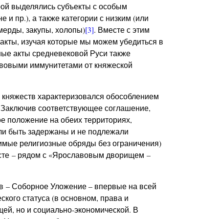
ой выделялись субъекты с особым
 и пр.), а также категории с низким (или
ерды, закупы, холопы)
[3]
. Вместе с этим
акты, изучая которые мы можем убедиться в
ные акты средневековой Руси также
авовыми иммунитетами от княжеской
 княжеств характеризовался обособлением
. Заключив соответствующее соглашение,
е положение на обеих территориях,
ли быть задержаны и не подлежали
имые религиозные обряды без ограничения)
есте – рядом с «Ярославовым дворищем –
в – Соборное Уложение – впервые на всей
кого статуса (в основном, права и
ей, но и социально-экономической. В