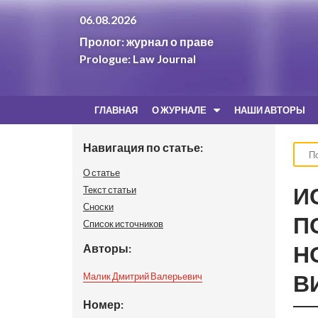
06.08.2026
Пролог: журнал о праве
Prologue: Law Journal
ГЛАВНАЯ
О ЖУРНАЛЕ
НАШИ АВТОРЫ
Навигация по статье:
О статье
И
Текст статьи
Сноски
П
Список источников
Н
Авторы:
В
Малик Дмитрий Валерьевич
Номер: