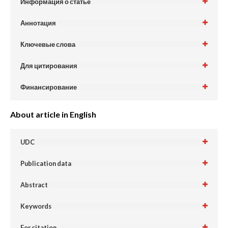
Информация о статье
Аннотация
Ключевые слова
Для цитирования
Финансирование
About article in English
UDC
Publication data
Abstract
Keywords
For citation