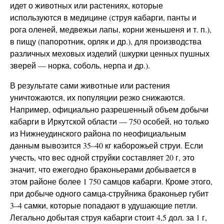
идет о животных или растениях, которые
используются в медицине (струя кабарги, панты и
рога оленей, медвежьи лапы, корни женьшеня и т. п.),
в пищу (папоротник, орляк и др.), для производства
различных меховых изделий (шкурки ценных пушных
зверей — норка, соболь, нерпа и др.).
В результате сами животные или растения
уничтожаются, их популяции резко снижаются.
Например, официально разрешенный объем добычи
кабарги в Иркутской области — 750 особей, но только
из Нижнеудинского района по неофициальным
данным вывозится 35–40 кг каборожьей струи. Если
учесть, что вес одной струйки составляет 20 г, это
значит, что ежегодно браконьерами добывается в
этом районе более 1 750 самцов кабарги. Кроме этого,
при добыче одного самца-струйника браконьер губит
3–4 самки, которые попадают в удушающие петли.
Легально добытая струя кабарги стоит 4,5 дол. за 1 г,