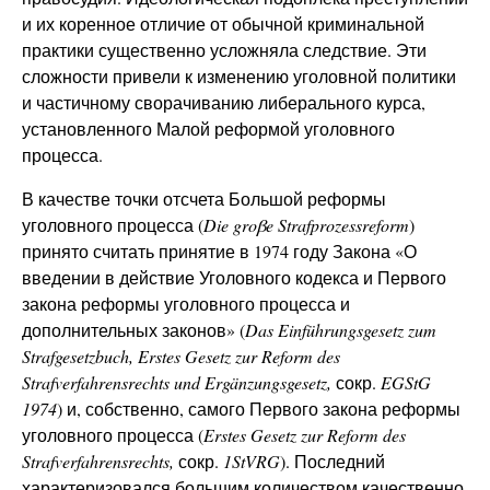
и их коренное отличие от обычной криминальной
практики существенно усложняла следствие. Эти
сложности привели к изменению уголовной политики
и частичному сворачиванию либерального курса,
установленного Малой реформой уголовного
процесса.
В качестве точки отсчета Большой реформы
уголовного процесса (
Die
groβe
Strafprozessreform
)
принято считать принятие в 1974 году Закона «О
введении в действие Уголовного кодекса и Первого
закона реформы уголовного процесса и
дополнительных законов» (
Das
Einführungsgesetz zum
Strafgesetzbuch, Erstes Gesetz zur Reform des
Strafverfahrensrechts und Ergänzungsgesetz,
сокр.
EGStG
1974
) и, собственно, самого Первого закона реформы
уголовного процесса (
Erstes Gesetz zur Reform des
Strafverfahrensrechts,
сокр.
1
StVRG
). Последний
характеризовался большим количеством качественно