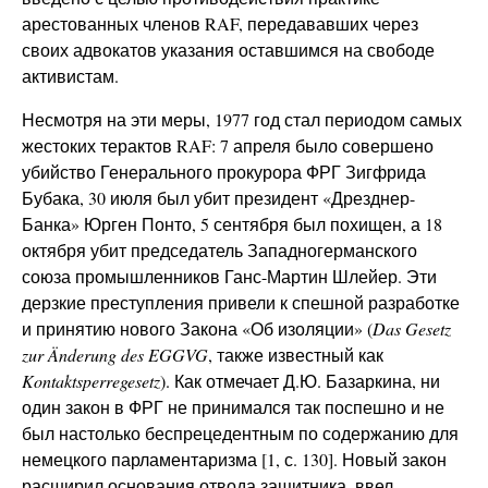
арестованных членов RAF, передававших через
своих адвокатов указания оставшимся на свободе
активистам.
Несмотря на эти меры, 1977 год стал периодом самых
жестоких терактов RAF: 7 апреля было совершено
убийство Генерального прокурора ФРГ Зигфрида
Бубака, 30 июля был убит президент «Дрезднер-
Банка» Юрген Понто, 5 сентября был похищен, а 18
октября убит председатель Западногерманского
союза промышленников Ганс-Мартин Шлейер. Эти
дерзкие преступления привели к спешной разработке
и принятию нового Закона «Об изоляции» (
Das
Gesetz
zur Änderung des EGGVG
, также известный как
Kontaktsperregesetz
). Как отмечает Д.Ю. Базаркина, ни
один закон в ФРГ не принимался так поспешно и не
был настолько беспрецедентным по содержанию для
немецкого парламентаризма [1, с. 130]. Новый закон
расширил основания отвода защитника, ввел