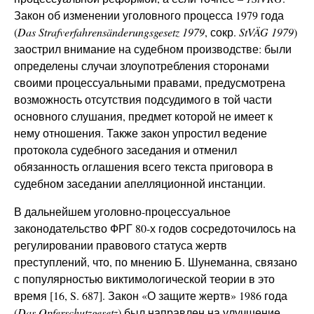
Закон об изменении уголовного процесса 1979 года
(
Das
Strafverfahrensänderungsgesetz 1979
, сокр.
StVÄG 1979
)
заострил внимание на судебном производстве: были
определены случаи злоупотребления сторонами
своими процессуальными правами, предусмотрена
возможность отсутствия подсудимого в той части
основного слушания, предмет которой не имеет к
нему отношения. Также закон упростил ведение
протокола судебного заседания и отменил
обязанность оглашения всего текста приговора в
судебном заседании апелляционной инстанции.
В дальнейшем уголовно-процессуальное
законодательство ФРГ 80-х годов сосредоточилось на
регулировании правового статуса жертв
преступлений, что, по мнению Б. Шунеманна, связано
с популярностью виктимологической теории в это
время [16, S. 687]. Закон «О защите жертв» 1986 года
(
Das
Opferschutzgesetz
) был направлен на улучшение