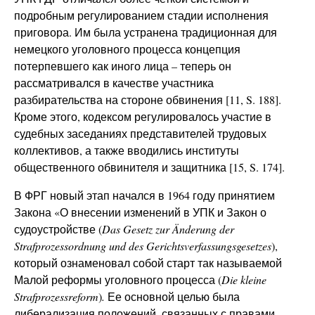
подробным регулированием стадии исполнения
приговора. Им была устранена традиционная для
немецкого уголовного процесса концепция
потерпевшего как иного лица – теперь он
рассматривался в качестве участника
разбирательства на стороне обвинения [11, S. 188].
Кроме этого, кодексом регулировалось участие в
судебных заседаниях представителей трудовых
коллективов, а также вводились институты
общественного обвинителя и защитника [15, S. 174].
В ФРГ новый этап начался в 1964 году принятием
Закона «О внесении изменений в УПК и Закон о
судоустройстве (
Das Gesetz zur Änderung der
Strafprozessordnung und des Gerichtsverfassungsgesetzes
),
который ознаменовал собой старт так называемой
Малой реформы уголовного процесса (
Die
k
leine
Strafprozessreform
)
.
Ее основной целью была
либерализация положений, связанных с правами