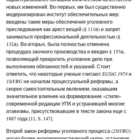
новых изменений. Во-первых, им был существенно
модернизирован институт обеспечительных мер:
введены такие меры обеспечения уголовного
преследования как арест вещей (§ 111е) и запрет
заниматься профессиональной деятельностью (§
132а). Во-вторых, была полностью отменена
процедура заочного производства и введен § 153а,
позволяющий прекратить уголовное дело при
выполнении обязанностей и указаний. Стоит
отметить, что некоторые ученые считают
EGStG
1974
и
1
StVRG
не началом процессуальной реформы, а
скорее самостоятельным явлением, оказавшим
значительное влияние на формирование «стиля»
современной редакции УПК и устранившей многие
атавизмы, присутствовавшие в тексте закона еще с
1887 года [11, S. 147].
Второй закон реформы уголовного процесса (
2
StVRG
)
носил более антитеррористический уклон, установив