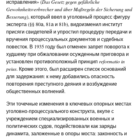
исправления» (
D
as Gesetz gegen gefährliche
Gewohnheitsverbrecher und über Maßregeln der Sicherung und
Besserung
), который ввел в уголовный процесс фигуру
эксперта (§§ 80а, 81а и 81b), видоизменил институт
присяги свидетелей и упростил процедуру передачи и
вручения процессуальных документов и судебных
повесток. В 1935 году был отменен запрет поворота к
худшему при обжаловании осужденным приговора и
установлен противоположный принцип
reformatio
in
peius
. Кроме этого, был расширен список оснований
для задержания: к нему добавились опасность
повторения преступного деяния и возбуждение
общественных волнений.
Эти точечные изменения в ключевых опорных местах
уголовно-процессуального конструкта, вкупе с
учреждением специализированных военных и
политических судов, подействовали как заряды
динамита, заложенные в опоры моста: законность и