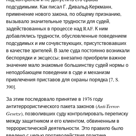
подсудимыми. Как писал Г. Дивальд-Керкманн,
применение нового закона, по общему признанию,
вызывало значительные трудности для судей,
задействованных в процессе над RAF. К ним
добавлялись трудности, обусловленные поведением
подсудимых и им сочувствующих, присутствовавших
в качестве зрителей. В зале суда постоянно возникали
беспорядки и эксцессы; внезапно приобрели важное
значение мало знакомые большинству судей нормы о
неподобающем поведении в суде и механизм
привлечения приставов для охраны порядка [7, S.
390].
За этим последовало принятие в 1976 году
антитеррористического пакета законов (
Anti-Terror-
Gesetze
), позволивших суду контролировать переписку
между защитником и его клиентом, обвиненным в
террористической деятельности. Это правило было
введено с целью противодействия практике