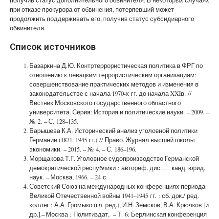
при отказе прокурора от обвинения, потерпевший может
продолжить поддерживать его, получив статус субсидиарного
обвинителя.
Список источников
Базаркина Д.Ю. Контртеррористическая политика в ФРГ по
отношению к левацким террористическим организациям:
совершенствование практических методов и изменения в
законодательстве с начала 1970-х гг. до начала XXIв. //
Вестник Московского государственного областного
университета. Серия: История и политические науки. – 2009. –
№ 2. – С. 128–135.
Барышева К.А. Исторический анализ уголовной политики
Германии (1871–1945 гг.) // Право. Журнал высшей школы
экономики. – 2015. – № 4. – С. 186–196.
Морщакова Т.Г. Уголовное судопроизводство Германской
демократической республики : автореф. дис. … канд. юрид.
наук. – Москва, 1966. – 24 с.
Советский Союз на международных конференциях периода
Великой Отечественной войны 1941–1945 гг. : сб. док./ ред.
коллег.: А.А. Громыко (гл. ред.), И.Н. Земсков, В.А. Крючков [и
др.].– Москва : Политиздат, – Т. 6: Берлинская конференция