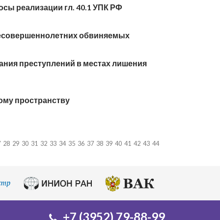
сы реализации гл. 40.1 УПК РФ
несовершеннолетних обвиняемых
ания преступлений в местах лишения
ому пространству
7
28
29
30
31
32
33
34
35
36
37
38
39
40
41
42
43
44
+7 (3952) 79-88-99