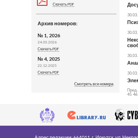
Досу
Скачать PDF
30.03
Пси
Архив номеров:
30.03
№ 1, 2026
Нек
24.03.2026
сво
Скачать PDF
30.03
№ 4, 2025
Ана
22.12.2025
Скачать PDF
30.03
Эле
Смотреть все номера
Пред.
45
46
Адрес редакции: 664011, г. Иркутск, ул. Некрасо