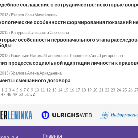
дебное соглашение о сотрудничестве: некоторые вопро
.2013 /
Егерев Иван Михайлович
хологические особенности формирования показаний 
.2013 /
Качурова Елизавета Сергеевна
оторые особенности первоначального этапа расследов
боды
.2013 /
Васильев Николай Гаврилович
,
Терещенко Анна Григорьевна
лиз процесса социальной адаптации личности к правов
.2013 /
Уралова Алена Аркадьевна
менты смешанного договора
1
2
3
4
5
6
7
8
9
10
11
12
13
14
15
16
17
18
19
20
21
22
23
24
25
26
2
47
48
49
50
51
52
Главная
ва, д. 4.